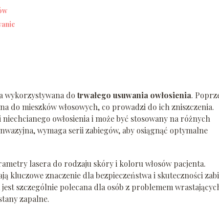
sów
wanie
ia wykorzystywana do
trwałego usuwania owłosienia
. Poprz
wana do mieszków włosowych, co prowadzi do ich zniszczenia.
ji niechcianego owłosienia i może być stosowany na różnych
inwazyjna, wymaga serii zabiegów, aby osiągnąć optymalne
rametry lasera do rodzaju skóry i koloru włosów pacjenta.
ą kluczowe znaczenie dla bezpieczeństwa i skuteczności zab
a jest szczególnie polecana dla osób z problemem wrastającyc
tany zapalne.