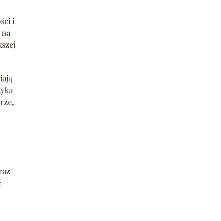
ci i
 na
kszej
iają
zyka
rze,
.
raz
ć