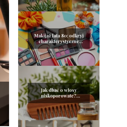
Makijaż lata 80: odkryj
charakterystyczne
trendy i inspiracje
Jak dbać o włosy
niskoporowate?
Sprawdzone porady i
kosmetyki