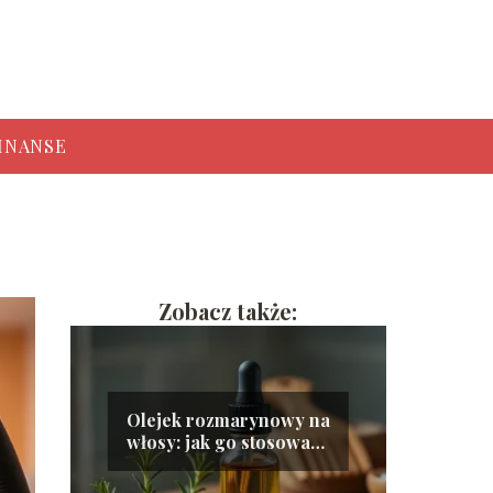
INANSE
Zobacz także:
Olejek rozmarynowy na
włosy: jak go stosować i
jakie ma efekty?