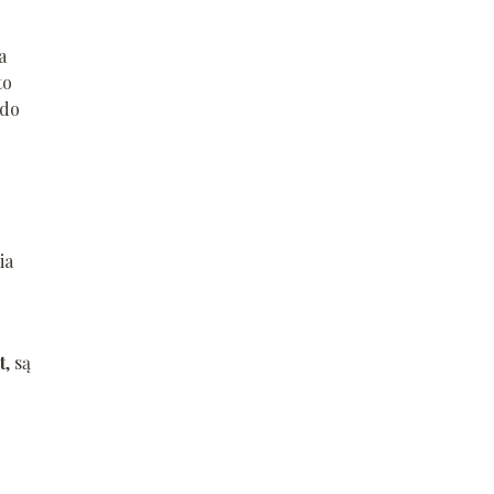
a
to
 do
ia
t
, są