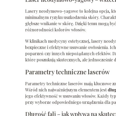
Lasery neodymowo-yagowe to kolejna opcja, któr
minimalnym ryzyku uszkodzenia skóry. Charakte
głębsze wnikanie w skórę. Dzięki temu mogą być
różnorodności kolorów włosów.
W klinikach medycyny estetycznej, lasery neody
bezpieczne i efektywne usuwanie owłosienia. Ic
poparzeń czy innych niepożądanych efektów. Dz
które poszukują skutecznych, ale jednocześnie d
Parametry techniczne laserów
Parametry techniczne laserów mają kluczowe zna
Wśród nich najważniejszym elementem jest
dług
jego efektywność w usuwaniu włosów. Każdy typ 
przy wyborze odpowiedniego urządzenia dla pa
Długość fali – jak wpływa na skute