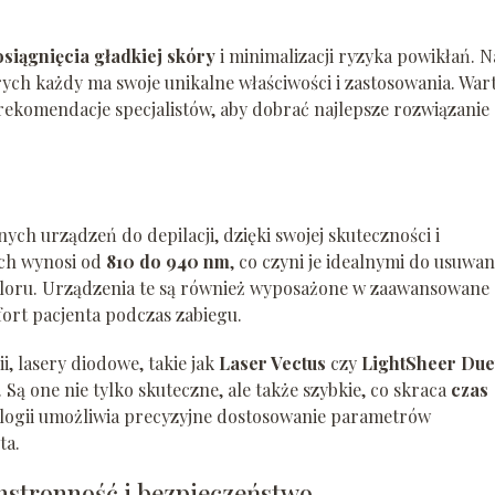
osiągnięcia gładkiej skóry
i minimalizacji ryzyka powikłań. N
rych każdy ma swoje unikalne właściwości i zastosowania. War
rekomendacje specjalistów, aby dobrać najlepsze rozwiązanie
ych urządzeń do depilacji, dzięki swojej skuteczności i
ych wynosi od
810 do 940 nm
, co czyni je idealnymi do usuwan
oloru. Urządzenia te są również wyposażone w zaawansowane
ort pacjenta podczas zabiegu.
i, lasery diodowe, takie jak
Laser Vectus
czy
LightSheer Due
Są one nie tylko skuteczne, ale także szybkie, co skraca
czas
logii umożliwia precyzyjne dostosowanie parametrów
ta.
stronność i bezpieczeństwo