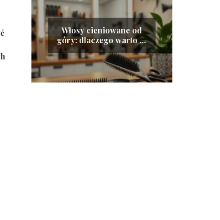
Włosy cieniowane od
yć
góry: dlaczego warto je
wypróbować?
ch