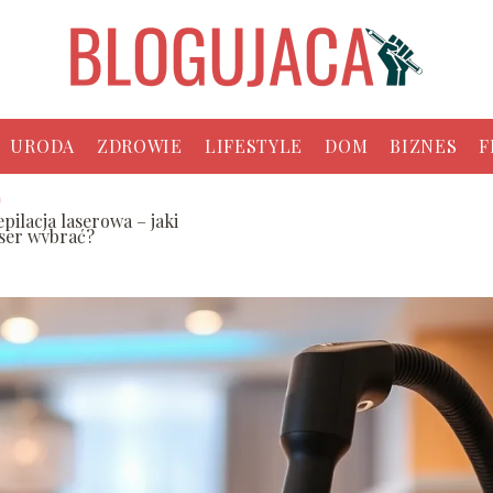
URODA
ZDROWIE
LIFESTYLE
DOM
BIZNES
F
pilacja laserowa – jaki
aser wybrać?