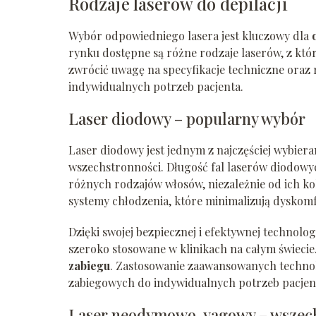
Rodzaje laserów do depilacji
Wybór odpowiedniego lasera jest kluczowy dla
rynku dostępne są różne rodzaje laserów, z któ
zwrócić uwagę na specyfikacje techniczne oraz 
indywidualnych potrzeb pacjenta.
Laser diodowy – popularny wybór
Laser diodowy jest jednym z najczęściej wybieran
wszechstronności. Długość fal laserów diodow
różnych rodzajów włosów, niezależnie od ich k
systemy chłodzenia, które minimalizują dyskomf
Dzięki swojej bezpiecznej i efektywnej technologi
szeroko stosowane w klinikach na całym świecie. 
zabiegu
. Zastosowanie zaawansowanych techno
zabiegowych do indywidualnych potrzeb pacjen
Laser neodymowo-yagowy – wszech