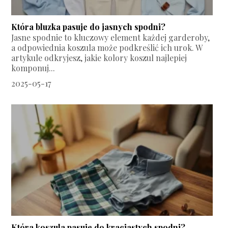
Która bluzka pasuje do jasnych spodni?
Jasne spodnie to kluczowy element każdej garderoby,
a odpowiednia koszula może podkreślić ich urok. W
artykule odkryjesz, jakie kolory koszul najlepiej
komponuj...
2025-05-17
Która koszula pasuje do kraciastych spodni?