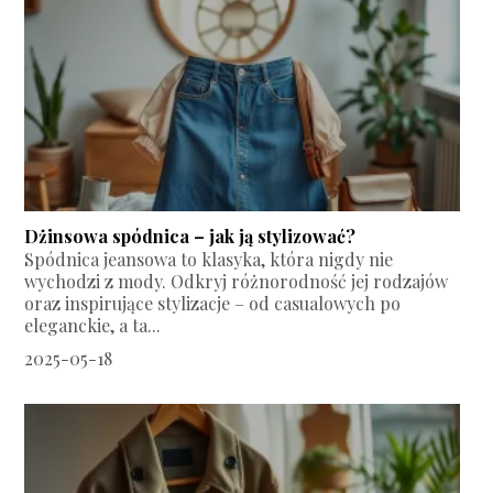
Dżinsowa spódnica – jak ją stylizować?
Spódnica jeansowa to klasyka, która nigdy nie
wychodzi z mody. Odkryj różnorodność jej rodzajów
oraz inspirujące stylizacje – od casualowych po
eleganckie, a ta...
2025-05-18