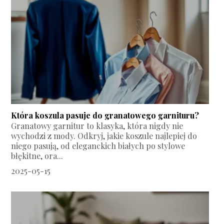
Która koszula pasuje do granatowego garnituru?
Granatowy garnitur to klasyka, która nigdy nie
wychodzi z mody. Odkryj, jakie koszule najlepiej do
niego pasują, od eleganckich białych po stylowe
błękitne, ora...
2025-05-15