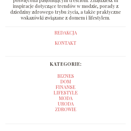
poświęcona pasjonującym treściom. Znajdziesz tu
inspiracje dotyczące trendów w modzie, porady z
dziedziny zdrowego trybu życia, a także praktyczne
wskazówki związane z domem i lifestylem.
REDAKCJA
KONTAKT
KATEGORIE:
BIZNES
DOM
FINANSE
LIFESTYLE
MODA
URODA
ZDROWIE