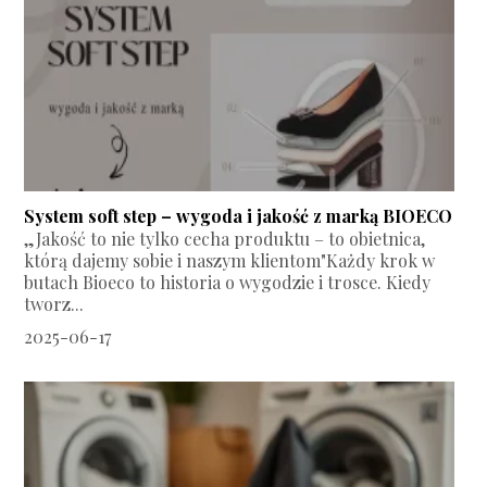
System soft step – wygoda i jakość z marką BIOECO
„Jakość to nie tylko cecha produktu – to obietnica,
którą dajemy sobie i naszym klientom"Każdy krok w
butach Bioeco to historia o wygodzie i trosce. Kiedy
tworz...
2025-06-17