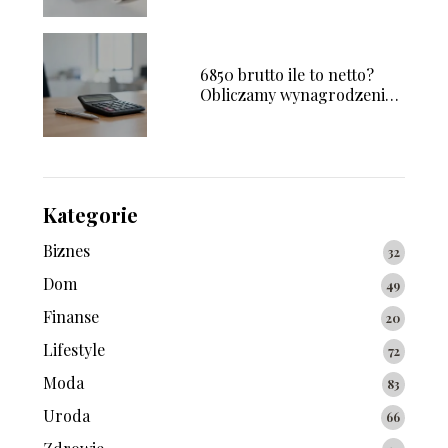
6850 brutto ile to netto?
Obliczamy wynagrodzenie
na rękę
Kategorie
Biznes
32
Dom
49
Finanse
20
Lifestyle
72
Moda
83
Uroda
66