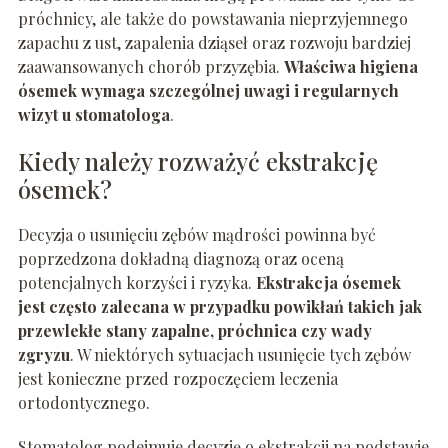
próchnicy, ale także do powstawania nieprzyjemnego
zapachu z ust, zapalenia dziąseł oraz rozwoju bardziej
zaawansowanych chorób przyzębia.
Właściwa higiena
ósemek wymaga szczególnej uwagi i regularnych
wizyt u stomatologa
.
Kiedy należy rozważyć ekstrakcję
ósemek?
Decyzja o usunięciu zębów mądrości powinna być
poprzedzona dokładną diagnozą oraz oceną
potencjalnych korzyści i ryzyka.
Ekstrakcja ósemek
jest często zalecana w przypadku powikłań takich jak
przewlekłe stany zapalne, próchnica czy wady
zgryzu
. W niektórych sytuacjach usunięcie tych zębów
jest konieczne przed rozpoczęciem leczenia
ortodontycznego.
Stomatolog podejmuje decyzję o ekstrakcji na podstawie