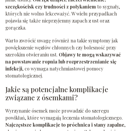
szczękościsk czy trudności z połykaniem
to sygnały,
których nie wolno lekceważyć. W wielu przypadkach
pojawia się także nieprzyjemny zapach z ust oraz
gorączka.
Warto zwrócić uwagę również na takie symptomy jak
powiększenie węzłów chłonnych czy bolesność przy
szerokim otwieraniu ust.
Objawy te mogą wskazywać
na powstawanie ropnia lub rozprzestrzenianie się
infekcji
, co wymaga natychmiastowej pomocy
stomatologicznej.
Jakie są potencjalne komplikacje
związane z ósemkami?
Wyrzynanie ósemek może prowadzić do szeregu
powikłań, które wymagają leczenia stomatologicznego.
Najczęstsze komplikacje to próchnica i stany zapalne
,