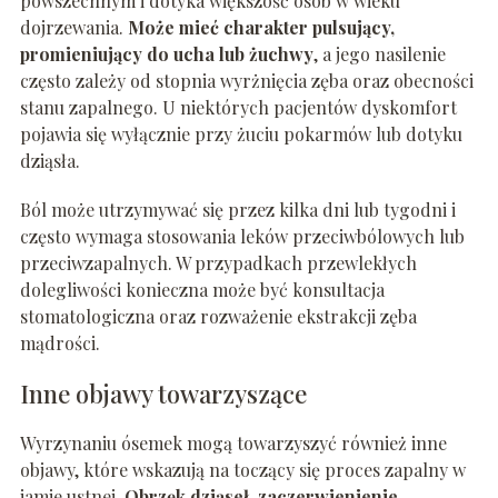
powszechnym i dotyka większość osób w wieku
dojrzewania.
Może mieć charakter pulsujący,
promieniujący do ucha lub żuchwy
, a jego nasilenie
często zależy od stopnia wyrżnięcia zęba oraz obecności
stanu zapalnego. U niektórych pacjentów dyskomfort
pojawia się wyłącznie przy żuciu pokarmów lub dotyku
dziąsła.
Ból może utrzymywać się przez kilka dni lub tygodni i
często wymaga stosowania leków przeciwbólowych lub
przeciwzapalnych. W przypadkach przewlekłych
dolegliwości konieczna może być konsultacja
stomatologiczna oraz rozważenie ekstrakcji zęba
mądrości.
Inne objawy towarzyszące
Wyrzynaniu ósemek mogą towarzyszyć również inne
objawy, które wskazują na toczący się proces zapalny w
jamie ustnej.
Obrzęk dziąseł, zaczerwienienie,