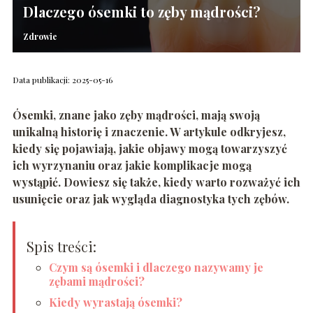
Dlaczego ósemki to zęby mądrości?
Zdrowie
Data publikacji: 2025-05-16
Ósemki, znane jako zęby mądrości, mają swoją
unikalną historię i znaczenie. W artykule odkryjesz,
kiedy się pojawiają, jakie objawy mogą towarzyszyć
ich wyrzynaniu oraz jakie komplikacje mogą
wystąpić. Dowiesz się także, kiedy warto rozważyć ich
usunięcie oraz jak wygląda diagnostyka tych zębów.
Spis treści:
Czym są ósemki i dlaczego nazywamy je
zębami mądrości?
Kiedy wyrastają ósemki?