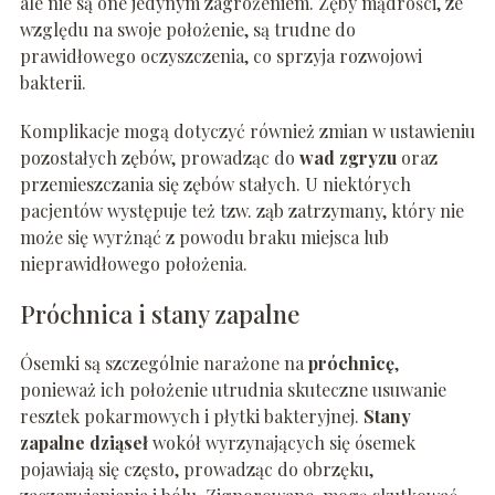
ale nie są one jedynym zagrożeniem. Zęby mądrości, ze
względu na swoje położenie, są trudne do
prawidłowego oczyszczenia, co sprzyja rozwojowi
bakterii.
Komplikacje mogą dotyczyć również zmian w ustawieniu
pozostałych zębów, prowadząc do
wad zgryzu
oraz
przemieszczania się zębów stałych. U niektórych
pacjentów występuje też tzw. ząb zatrzymany, który nie
może się wyrżnąć z powodu braku miejsca lub
nieprawidłowego położenia.
Próchnica i stany zapalne
Ósemki są szczególnie narażone na
próchnicę
,
ponieważ ich położenie utrudnia skuteczne usuwanie
resztek pokarmowych i płytki bakteryjnej.
Stany
zapalne dziąseł
wokół wyrzynających się ósemek
pojawiają się często, prowadząc do obrzęku,