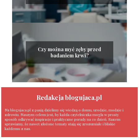
Czy można myć zęby przed
badaniem krwi?
Redakcja blogujaca.pl
Na blogujaca.pl z pasją dzielimy się wiedzą o domu, urodzie, modzie i
zdrowiu. Naszym celem jest, by każda czytelniczka mogła w prosty
sposób odkrywać inspiracje i praktyczne porady na co dzień. Razem
sprawiamy, że nawet złożone tematy stają się zrozumiałe i bliskie
każdemu z nas.