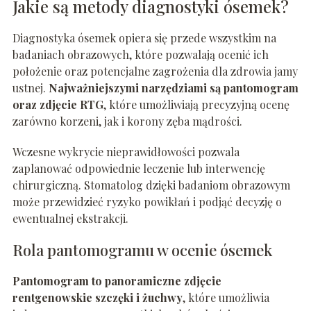
Jakie są metody diagnostyki ósemek?
Diagnostyka ósemek opiera się przede wszystkim na
badaniach obrazowych, które pozwalają ocenić ich
położenie oraz potencjalne zagrożenia dla zdrowia jamy
ustnej.
Najważniejszymi narzędziami są pantomogram
oraz zdjęcie RTG
, które umożliwiają precyzyjną ocenę
zarówno korzeni, jak i korony zęba mądrości.
Wczesne wykrycie nieprawidłowości pozwala
zaplanować odpowiednie leczenie lub interwencję
chirurgiczną. Stomatolog dzięki badaniom obrazowym
może przewidzieć ryzyko powikłań i podjąć decyzję o
ewentualnej ekstrakcji.
Rola pantomogramu w ocenie ósemek
Pantomogram to panoramiczne zdjęcie
rentgenowskie szczęki i żuchwy
, które umożliwia