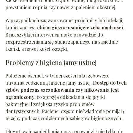
zaczerwienienia i bólu. Zignorowane, mogą skutkować
powstaniem ropnia czy nawet zapaleniem okostnej.
W przypadkach zaawansowanej próchnicy lub infekcji,
konieczne jest
chirurgiczne usunięcie zęba mądrości
.
Brak szybkiej interwencji może prowadzić do
rozprzestrzeniania się stanu zapalnego na sąsiednie
tkanki, a nawet kości szczęki.
Problemy z higieną jamy ustnej
Położenie ósemek w tylnej części łuku zębowego
utrudnia codzienną higienę jamy ustnej.
Dostęp do tych
zębów podczas szczotkowania czy nitkowania jest
ograniczony
, co sprzyja odkładaniu się płytki
bakteryjnej i zwiększa ryzyko problemów
dentystycznych. Pacjenci często nieświadomie pomijają
te zęby podczas codziennych zabiegów higienicznych.
Długotrwałe zaniedbania mogą prowadzić nie tylko do