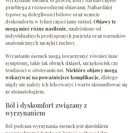
Wyrzynanie ósemek to proces, który bardzo często
przebiega z różnorodnymi objawami. Najbardziej
typowe są dolegliwości bólowe oraz uczucie
dyskomfortu w tylnej części jamy ustnej.
Objawy te
mogą mieć różne nasilenie
, uzależnione od
indywidualnych predyspozycji pacjenta oraz warunków
anatomicznych szczęki i żuchwy.
Wyrastaniu ósemek mogą towarzyszyć również inne
symptomy, takie jak obrzęk dziąseł, szczękościsk czy
trudności w otwieraniu ust.
Niektóre objawy mogą
wskazywać na poważniejsze komplikacje
, dlatego
nigdy nie należy ich lekceważyć i warto skonsultować się
ze stomatologiem.
Ból i dyskomfort związany z
wyrzynaniem
Ból podczas wyrzynania ósemek jest zjawiskiem