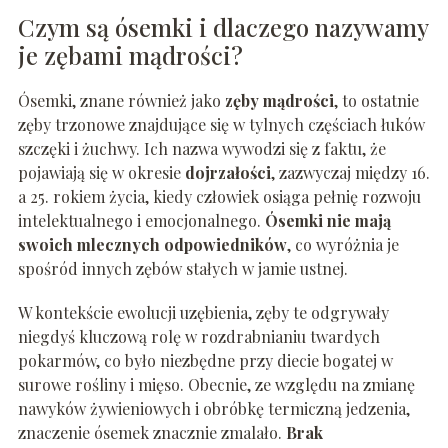
Czym są ósemki i dlaczego nazywamy
je zębami mądrości?
Ósemki, znane również jako
zęby mądrości
, to ostatnie
zęby trzonowe znajdujące się w tylnych częściach łuków
szczęki i żuchwy. Ich nazwa wywodzi się z faktu, że
pojawiają się w okresie
dojrzałości
, zazwyczaj między 16.
a 25. rokiem życia, kiedy człowiek osiąga pełnię rozwoju
intelektualnego i emocjonalnego.
Ósemki nie mają
swoich mlecznych odpowiedników
, co wyróżnia je
spośród innych zębów stałych w jamie ustnej.
W kontekście ewolucji uzębienia, zęby te odgrywały
niegdyś kluczową rolę w rozdrabnianiu twardych
pokarmów, co było niezbędne przy diecie bogatej w
surowe rośliny i mięso. Obecnie, ze względu na zmianę
nawyków żywieniowych i obróbkę termiczną jedzenia,
znaczenie ósemek znacznie zmalało.
Brak