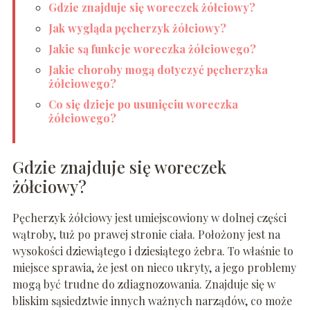
Gdzie znajduje się woreczek żółciowy?
Jak wygląda pęcherzyk żółciowy?
Jakie są funkcje woreczka żółciowego?
Jakie choroby mogą dotyczyć pęcherzyka
żółciowego?
Co się dzieje po usunięciu woreczka
żółciowego?
Gdzie znajduje się woreczek
żółciowy?
Pęcherzyk żółciowy jest umiejscowiony w dolnej części
wątroby, tuż po prawej stronie ciała. Położony jest na
wysokości dziewiątego i dziesiątego żebra. To właśnie to
miejsce sprawia, że jest on nieco ukryty, a jego problemy
mogą być trudne do zdiagnozowania. Znajduje się w
bliskim sąsiedztwie innych ważnych narządów, co może