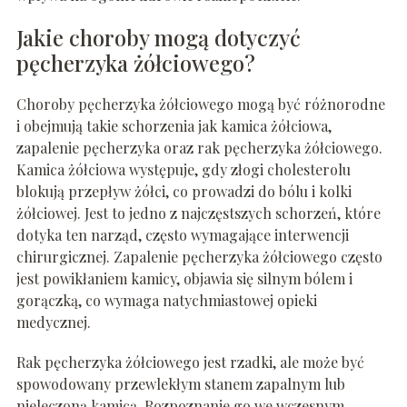
Jakie choroby mogą dotyczyć
pęcherzyka żółciowego?
Choroby pęcherzyka żółciowego mogą być różnorodne
i obejmują takie schorzenia jak kamica żółciowa,
zapalenie pęcherzyka oraz rak pęcherzyka żółciowego.
Kamica żółciowa występuje, gdy złogi cholesterolu
blokują przepływ żółci, co prowadzi do bólu i kolki
żółciowej. Jest to jedno z najczęstszych schorzeń, które
dotyka ten narząd, często wymagające interwencji
chirurgicznej. Zapalenie pęcherzyka żółciowego często
jest powikłaniem kamicy, objawia się silnym bólem i
gorączką, co wymaga natychmiastowej opieki
medycznej.
Rak pęcherzyka żółciowego jest rzadki, ale może być
spowodowany przewlekłym stanem zapalnym lub
nieleczoną kamicą. Rozpoznanie go we wczesnym