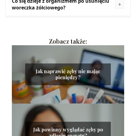
Co się dzieje z organizmem po usunięciu
woreczka żółciowego?
Zobacz także:
Jak naprawić zęby nie mając
pieniędzy?
Jak powinny wyglądać zęby po
zdjęciu aparatu?