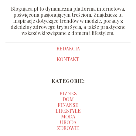
Blogujaca.pl to dynamiczna platforma internetowa,
poświęcona pasjonującym treściom. Znajdziesz tu
inspiracje dotyczące trendów w modzie, porady z
dziedziny zdrowego trybu życia, a także praktyczne
wskazówki związane z domem i lifestylem.
REDAKCJA
KONTAKT
KATEGORIE:
BIZNES
DOM
FINANSE
LIFESTYLE
MODA
URODA
ZDROWIE