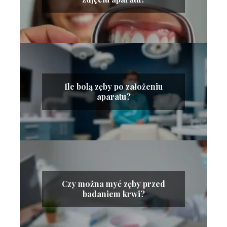
Ile bolą zęby po założeniu
aparatu?
Czy można myć zęby przed
badaniem krwi?