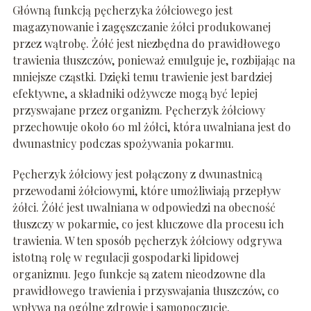
Główną funkcją pęcherzyka żółciowego jest
magazynowanie i zagęszczanie żółci produkowanej
przez wątrobę. Żółć jest niezbędna do prawidłowego
trawienia tłuszczów, ponieważ emulguje je, rozbijając na
mniejsze cząstki. Dzięki temu trawienie jest bardziej
efektywne, a składniki odżywcze mogą być lepiej
przyswajane przez organizm. Pęcherzyk żółciowy
przechowuje około 60 ml żółci, która uwalniana jest do
dwunastnicy podczas spożywania pokarmu.
Pęcherzyk żółciowy jest połączony z dwunastnicą
przewodami żółciowymi, które umożliwiają przepływ
żółci. Żółć jest uwalniana w odpowiedzi na obecność
tłuszczy w pokarmie, co jest kluczowe dla procesu ich
trawienia. W ten sposób pęcherzyk żółciowy odgrywa
istotną rolę w regulacji gospodarki lipidowej
organizmu. Jego funkcje są zatem nieodzowne dla
prawidłowego trawienia i przyswajania tłuszczów, co
wpływa na ogólne zdrowie i samopoczucie.