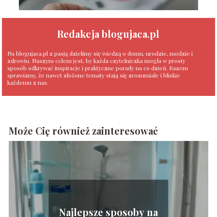
Redakcja blogujaca.pl
Na blogujaca.pl z pasją dzielimy się wiedzą o domu, urodzie, modzie i
zdrowiu. Naszym celem jest, by każda czytelniczka mogła w prosty
sposób odkrywać inspiracje i praktyczne porady na co dzień. Razem
sprawiamy, że nawet złożone tematy stają się zrozumiałe i bliskie
każdemu z nas.
Może Cię również zainteresować
Najlepsze sposoby na