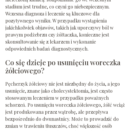
stadium jest trudne, co czyni go niebezpiecznym.
Wczesna diagnoza i leczenie są kluczowe dla
pozytywnego wyniku. W przypadku wystąpienia
jakichkolwiek objawów, takich jak uporczywy ból w
prawym podżebrzu czy żółtaczka, konieczne jest
skonsultowanie się z lekarzem i wykonanie
odpowiednich badań diagnostycznych.
Co się dzieje po usunięciu woreczka
żółciowego?
Pęcherzyk żółciowy nie jest niezbędny do życia, a jego
usunięcie, znane jako cholecystektomia, jest często
stosowanym leczeniem w przypadku poważnych
schorzeń. Po usunięciu woreczka żółciowego, żółć wciąż
jest produkowana przez wątrobę, ale przepływa
bezpośrednio do dwunastnicy. Może to prowadzić do
zmian w trawieniu tłuszczów, choć większość osób