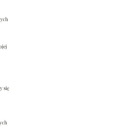
nych
ojej
y się
nych