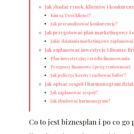
Jak zbadać rynek, klientów i konkuren
Kim są Twoi klienci?
Jak przeanalizować konkurencję?
Jak przygotować plan marketingowy i
Jakie działania marketingowe zaplanować
Jak zaplanować inwestycje i finanse fi
Plan inwestycyjny i źródła finansowania
Prognozy finansowe i próg rentowności
Jak policzyć koszty i zachować bufor?
Jak opisać zespół i harmonogram dzia
Jak zaplanować zespół?
Jak zbudować harmonogram?
Co to jest biznesplan i po co go 