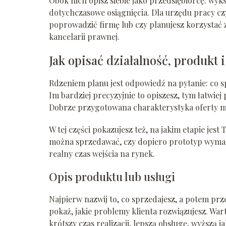
Obok nich opisz siebie jako przedsiębiorcę: wyk
dotychczasowe osiągnięcia. Dla urzędu pracy cz
poprowadzić firmę lub czy planujesz korzystać
kancelarii prawnej.
Jak opisać działalność, produkt
Rdzeniem planu jest odpowiedź na pytanie: co sp
Im bardziej precyzyjnie to opiszesz, tym łatwie
Dobrze przygotowana charakterystyka oferty 
W tej części pokazujesz też, na jakim etapie jes
można sprzedawać, czy dopiero prototyp wymag
realny czas wejścia na rynek.
Opis produktu lub usługi
Najpierw nazwij to, co sprzedajesz, a potem przeł
pokaż, jakie problemy klienta rozwiązujesz. Wa
krótszy czas realizacji, lepszą obsługę, wyższą