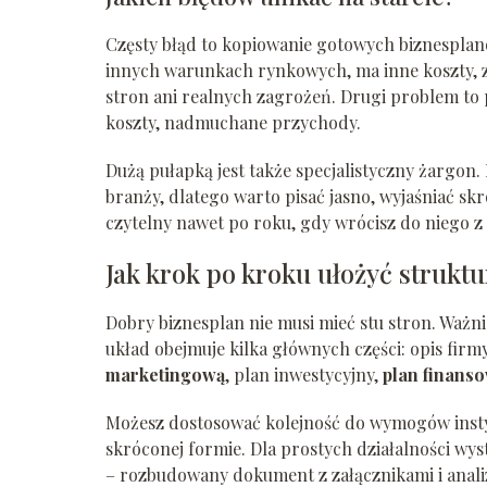
Częsty błąd to kopiowanie gotowych biznesplanów
innych warunkach rynkowych, ma inne koszty, z
stron ani realnych zagrożeń. Drugi problem to 
koszty, nadmuchane przychody.
Dużą pułapką jest także specjalistyczny żargon
branży, dlatego warto pisać jasno, wyjaśniać sk
czytelny nawet po roku, gdy wrócisz do niego z
Jak krok po kroku ułożyć strukt
Dobry biznesplan nie musi mieć stu stron. Ważniej
układ obejmuje kilka głównych części: opis firm
marketingową
, plan inwestycyjny,
plan finans
Możesz dostosować kolejność do wymogów instytuc
skróconej formie. Dla prostych działalności wys
– rozbudowany dokument z załącznikami i anali