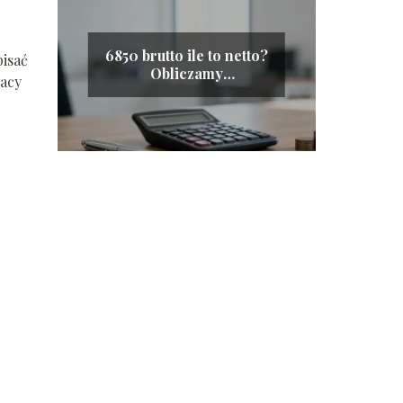
6850 brutto ile to netto?
pisać
Obliczamy
racy
wynagrodzenie na rękę