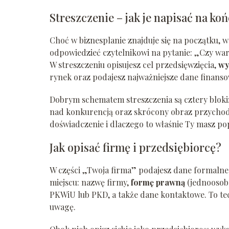
Streszczenie – jak je napisać na ko
Choć w biznesplanie znajduje się na początku, w 
odpowiedzieć czytelnikowi na pytanie: „Czy wart
W streszczeniu opisujesz cel przedsięwzięcia,
wy
rynek oraz podajesz najważniejsze dane finanso
Dobrym schematem streszczenia są cztery bloki:
nad konkurencją oraz skrócony obraz przychodów
doświadczenie i dlaczego to właśnie Ty masz po
Jak opisać firmę i przedsiębiorcę?
W części „Twoja firma” podajesz dane formalne 
miejscu: nazwę firmy,
formę prawną
(jednoosobo
PKWiU lub PKD, a także dane kontaktowe. To tech
uwagę.