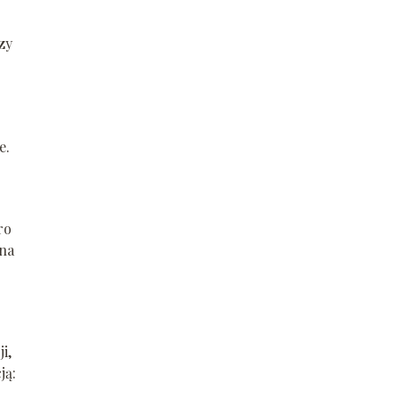
zy
e.
ro
 na
i,
ją: