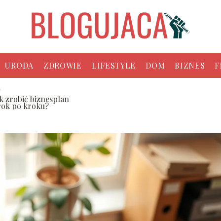
URODA
ZDROWIE
LIFESTYLE
DOM
BIZNES
F
ak zrobić biznesplan
rok po kroku?