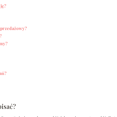
cję?
 sprzedażowy?
?
rmy?
łań?
pisać?