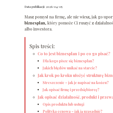
Data publikacji: 2026-04-05
Masz pomysł na firmę, ale nie wiesz, jak go upo
biznesplan
, który pomoże Ci ruszyć z działalno
albo inwestora.
Spis treści:
Co to jest biznesplan i po co go pisać?
Dla kogo pisze się biznesplan?
Jakich błędów unikać na starcie?
Jak krok po kroku ułożyć strukturę biz
Streszczenie – jak je napisać na końcu?
Jak opisać firmę i przedsiębiorcę?
Jak opisać działalność, produkt i prz
Opis produktu lub usługi
Polityka cenowa – jak ją uzasadnić?