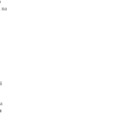
o
, na
i
na
u