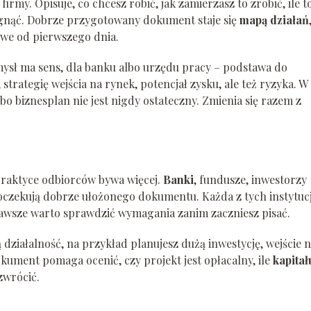
rmy. Opisuje, co chcesz robić, jak zamierzasz to zrobić, ile t
iągnąć. Dobrze przygotowany dokument staje się
mapą działań
owe od pierwszego dnia.
mysł ma sens, dla banku albo urzędu pracy – podstawa do
, strategię wejścia na rynek, potencjał zysku, ale też ryzyka. W
bo biznesplan nie jest nigdy ostateczny. Zmienia się razem z
 praktyce odbiorców bywa więcej.
Banki
, fundusze, inwestorzy
oczekują dobrze ułożonego dokumentu. Każda z tych instytucj
zawsze warto sprawdzić wymagania zanim zaczniesz pisać.
ą działalność, na przykład planujesz dużą inwestycję, wejście 
kument pomaga ocenić, czy projekt jest opłacalny, ile
kapitał
zwrócić.