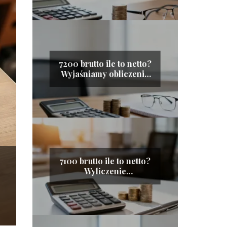
7200 brutto ile to netto?
Wyjaśniamy obliczenia
płacy
7100 brutto ile to netto?
Wyliczenie
wynagrodzenia