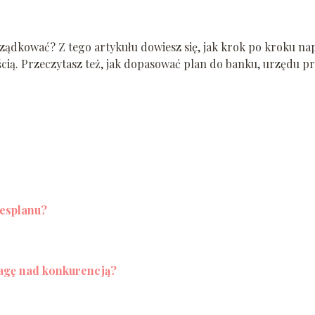
rządkować? Z tego artykułu dowiesz się, jak krok po kroku na
ścią. Przeczytasz też, jak dopasować plan do banku, urzędu p
nesplanu?
ewagę nad konkurencją?