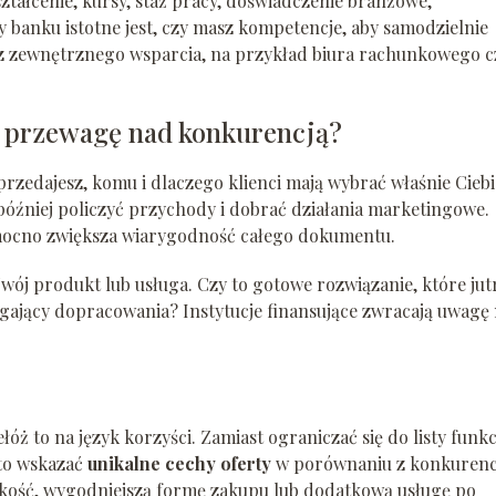
ształcenie, kursy, staż pracy, doświadczenie branżowe,
y banku istotne jest, czy masz kompetencje, aby samodzielnie
 z zewnętrznego wsparcia, na przykład biura rachunkowego c
 i przewagę nad konkurencją?
rzedajesz, komu i dlaczego klienci mają wybrać właśnie Ciebi
j później policzyć przychody i dobrać działania marketingowe.
mocno zwiększa wiarygodność całego dokumentu.
t Twój produkt lub usługa. Czy to gotowe rozwiązanie, które jut
ający dopracowania? Instytucje finansujące zwracają uwagę
óż to na język korzyści. Zamiast ograniczać się do listy funkcj
rto wskazać
unikalne cechy oferty
w porównaniu z konkurenc
 jakość, wygodniejszą formę zakupu lub dodatkową usługę po