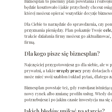
Biznesplan to pisemny plan powstania i rozwoju fi
będzie kosztowało i jakie przychody chcesz os
której możesz opierać wszystkie decyzje biznes
Dla Ciebie to narzędzie do sprawdzenia, czy po
przyznania pieniędzy. Plan pokazuje Twoje
cele
trakcie działania firmy możesz go aktualizować, 
firmą.
Dla kogo pisze się biznesplan?
Najczęściej przygotowujesz go dla siebie, ale w
prywatni, a także
urzędy pracy
przy dotacjach 
może mieć swój szablon i układ pytań, dlatego 
Biznesplan powstaje też, gdy rozwijasz istniejąc
nowy rynek albo zmianę profilu usług. Wtedy do
potrzebujesz i po jakim czasie inwestycja ma się 
Jakich błędów unikać na starcie?