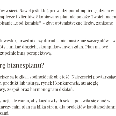
 z sieci. Nawet jeśli ktoś prowadzi podobną firmę, działa w
aplecze i klientów. Skopiowany plan nie pokaże Twoich moc
pisanie „pod komisję” – zbyt optymistyczne liczby, zaniżone
. Inwestor, urzędnik czy doradca nie musi znać szczegółów Tw
róty i unikać długich, skomplikowanych zdań. Plan ma być
 zupełnie inną perspektywą.
urę biznesplanu?
sze są logika i spójność niż objętość. Najczęściej powtarzając
y, produkt lub usługę, rynek i konkurencję,
strategię
owy
, zespół oraz harmonogram działań.
ji, ale warto, aby każda z tych sekcji pojawiła się choć w
tarczy mini plan na kilka stron, dla projektów kapitałochłon
zami.