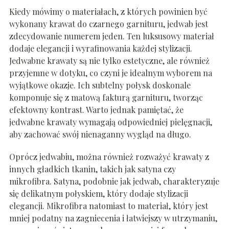
Kiedy mówimy o materiałach, z których powinien być
wykonany krawat do czarnego garnituru, jedwab jest
zdecydowanie numerem jeden. Ten luksusowy materiał
dodaje elegancji i wyrafinowania każdej stylizacji.
Jedwabne krawaty są nie tylko estetyczne, ale również
przyjemne w dotyku, co czyni je idealnym wyborem na
wyjątkowe okazje. Ich subtelny połysk doskonale
komponuje się z matową fakturą garnituru, tworząc
efektowny kontrast. Warto jednak pamiętać, że
jedwabne krawaty wymagają odpowiedniej pielęgnacji,
aby zachować swój nienaganny wygląd na długo.
Oprócz jedwabiu, można również rozważyć krawaty z
innych gładkich tkanin, takich jak satyna czy
mikrofibra. Satyna, podobnie jak jedwab, charakteryzuje
się delikatnym połyskiem, który dodaje stylizacji
elegancji. Mikrofibra natomiast to materiał, który jest
mniej podatny na zagniecenia i łatwiejszy w utrzymaniu,