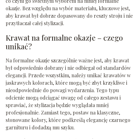
co czyni go świetnym wyborem na mniej formalne
okazje. Bez względu na wybór materiału, kluczowe jest,
aby krawat był dobrze dopasowany do reszty stroju i nie
przytłaczał całej stylizacji.
Krawat na formalne okazje – czego
unikać?
Na formalne okazje szczególnie ważne jest, aby krawat
był odpowiednio dobrany i nie odbiegał od standardów
elegancji. Przede wszystkim, należy unikać krawatów w
jaskrawych kolorach, które mogą być zbyt krzykliwe i
nieodpowiednie do powagi wydarzenia. Tego typu
odcienie mogą odciągać uwagę od całego zestawu i
sprawiać, że stylizacja będzie wyglądała mniej
profesjonalnie. Zamiast tego, postaw na klasyczne,
stonowane kolory, które podkreślą elegancję czarnego
garnituru i dodadzą mu szyku.