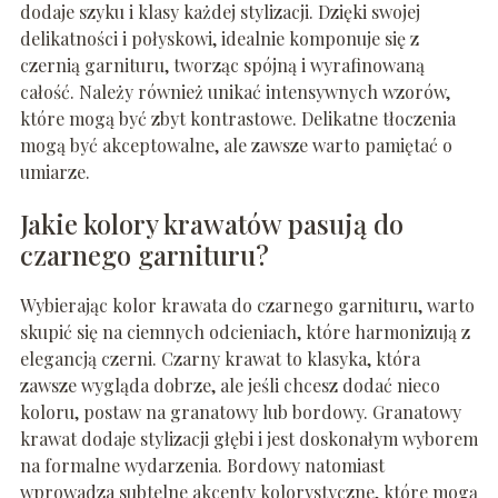
dodaje szyku i klasy każdej stylizacji. Dzięki swojej
delikatności i połyskowi, idealnie komponuje się z
czernią garnituru, tworząc spójną i wyrafinowaną
całość. Należy również unikać intensywnych wzorów,
które mogą być zbyt kontrastowe. Delikatne tłoczenia
mogą być akceptowalne, ale zawsze warto pamiętać o
umiarze.
Jakie kolory krawatów pasują do
czarnego garnituru?
Wybierając kolor krawata do czarnego garnituru, warto
skupić się na ciemnych odcieniach, które harmonizują z
elegancją czerni. Czarny krawat to klasyka, która
zawsze wygląda dobrze, ale jeśli chcesz dodać nieco
koloru, postaw na granatowy lub bordowy. Granatowy
krawat dodaje stylizacji głębi i jest doskonałym wyborem
na formalne wydarzenia. Bordowy natomiast
wprowadza subtelne akcenty kolorystyczne, które mogą