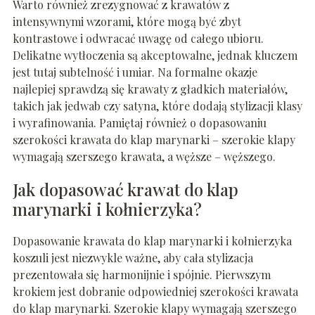
Warto również zrezygnować z krawatów z
intensywnymi wzorami, które mogą być zbyt
kontrastowe i odwracać uwagę od całego ubioru.
Delikatne wytłoczenia są akceptowalne, jednak kluczem
jest tutaj subtelność i umiar. Na formalne okazje
najlepiej sprawdzą się krawaty z gładkich materiałów,
takich jak jedwab czy satyna, które dodają stylizacji klasy
i wyrafinowania. Pamiętaj również o dopasowaniu
szerokości krawata do klap marynarki – szerokie klapy
wymagają szerszego krawata, a węższe – węższego.
Jak dopasować krawat do klap
marynarki i kołnierzyka?
Dopasowanie krawata do klap marynarki i kołnierzyka
koszuli jest niezwykle ważne, aby cała stylizacja
prezentowała się harmonijnie i spójnie. Pierwszym
krokiem jest dobranie odpowiedniej szerokości krawata
do klap marynarki. Szerokie klapy wymagają szerszego