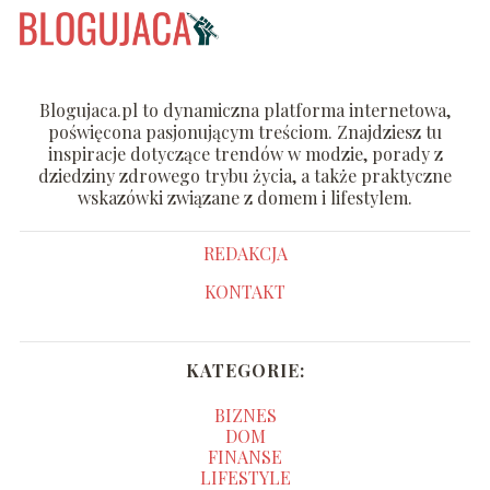
Blogujaca.pl to dynamiczna platforma internetowa,
poświęcona pasjonującym treściom. Znajdziesz tu
inspiracje dotyczące trendów w modzie, porady z
dziedziny zdrowego trybu życia, a także praktyczne
wskazówki związane z domem i lifestylem.
REDAKCJA
KONTAKT
KATEGORIE:
BIZNES
DOM
FINANSE
LIFESTYLE