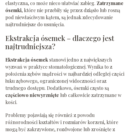
elastyczna, co może nieco ułatwiać zabieg.
Zatrzymane
ósemki
, które nie przebiły się przez dziąsło lub rosną
pod niewłaściwym kątem, są jednak zdecydowanie
najtrudniejsze do usunięcia.
Ekstrakcja ósemek – dlaczego jest
najtrudniejsza?
Ekstrakcja ósemek
stanowi jedno z największych
wyzwań w praktyce stomatologicznej. Wynika to z
położenia zębów mądrości w najbardziej odległej części
łuku zębowego, ograniczonej widoczności oraz
trudnego dostępu. Dodatkowo, ósemki często są
częściowo niewyrznięte
lub całkowicie zatrzymane w
kości.
Problemy pojawiają się również z powodu
różnorodności kształtów i rozmiarów korzeni, które
mogą być zakrzywione, rozdwojone lub zrośnięte z