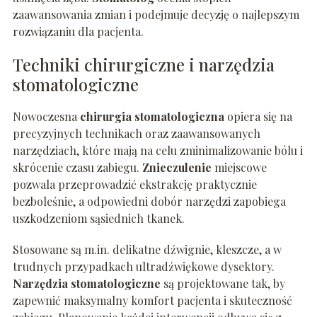
zaawansowania zmian i podejmuje decyzję o najlepszym
rozwiązaniu dla pacjenta.
Techniki chirurgiczne i narzędzia
stomatologiczne
Nowoczesna
chirurgia stomatologiczna
opiera się na
precyzyjnych technikach oraz zaawansowanych
narzędziach, które mają na celu zminimalizowanie bólu i
skrócenie czasu zabiegu.
Znieczulenie
miejscowe
pozwala przeprowadzić ekstrakcję praktycznie
bezboleśnie, a odpowiedni dobór narzędzi zapobiega
uszkodzeniom sąsiednich tkanek.
Stosowane są m.in. delikatne dźwignie, kleszcze, a w
trudnych przypadkach ultradźwiękowe dysektory.
Narzędzia stomatologiczne
są projektowane tak, by
zapewnić maksymalny komfort pacjenta i skuteczność