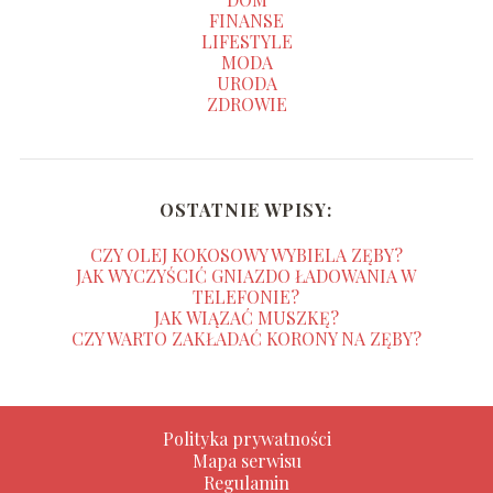
FINANSE
LIFESTYLE
MODA
URODA
ZDROWIE
OSTATNIE WPISY:
CZY OLEJ KOKOSOWY WYBIELA ZĘBY?
JAK WYCZYŚCIĆ GNIAZDO ŁADOWANIA W
TELEFONIE?
JAK WIĄZAĆ MUSZKĘ?
CZY WARTO ZAKŁADAĆ KORONY NA ZĘBY?
Polityka prywatności
Mapa serwisu
Regulamin