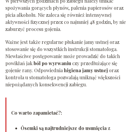
W pierwszych godzinach po zabiegu należy unikać
spożywania gorących płynów, palenia papierosów oraz
picia alkoholu. Nie zaleca się również intensywnej
aktywności fizycznej przez co najmniej 48 godzin, by nie
zaburzyć procesu gojenia.
Ważne jest także regularne płukanie jamy ustnej oraz
stosowanie się do wszystkich instrukcji stomatologa.
Niewłaściwe postępowanie może prowadzić do takich
powikłań jak
ból po wyrwaniu
czy przedłużające się
gojenie rany. Odpowiednia
higiena jamy ustnej
oraz
kontrola u stomatologa pozwalają uniknąć większości
niepożądanych konsekwencji zabiegu.
Co warto zapamietać?:
Ósemki są najtrudniejsze do usunięcia
z