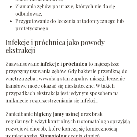
Złamania zębów po urazie, których nie da się
odbudować,
Przygotowanie do leczenia ortodontycznego lub
protetycznego.
Infekcje i próchnica jako powody
ekstrakcji
Zaawansowane
infekcje
i
próchnica
to najczęstsze
przyczyny usuwania zębów. Gdy bakterie przenikną do
wnętrza zęba i wywołają stan zapalny miazgi, leczenie
kanałowe może okazać się nieskuteczne. W takich
przypadkach ekstrakcja jest jedynym sposobem na
uniknięcie rozprzestrzeniania się infekcji.
Zaniedbanie
higieny jamy ustnej
oraz brak
regularnych wizyt kontrolnych u stomatologa sprzyjają
rozwojowi chorób, które kończą się koniecznością
usunięcia zęba.
Stomatolog
ocenia stopień