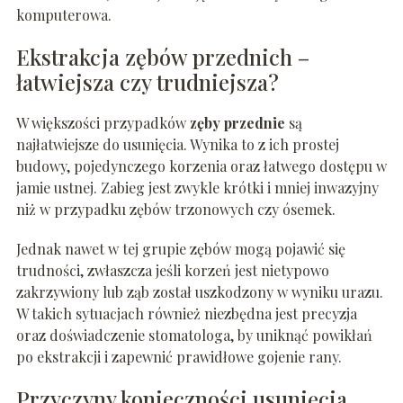
komputerowa.
Ekstrakcja zębów przednich –
łatwiejsza czy trudniejsza?
W większości przypadków
zęby przednie
są
najłatwiejsze do usunięcia. Wynika to z ich prostej
budowy, pojedynczego korzenia oraz łatwego dostępu w
jamie ustnej. Zabieg jest zwykle krótki i mniej inwazyjny
niż w przypadku zębów trzonowych czy ósemek.
Jednak nawet w tej grupie zębów mogą pojawić się
trudności, zwłaszcza jeśli korzeń jest nietypowo
zakrzywiony lub ząb został uszkodzony w wyniku urazu.
W takich sytuacjach również niezbędna jest precyzja
oraz doświadczenie stomatologa, by uniknąć powikłań
po ekstrakcji i zapewnić prawidłowe gojenie rany.
Przyczyny konieczności usunięcia