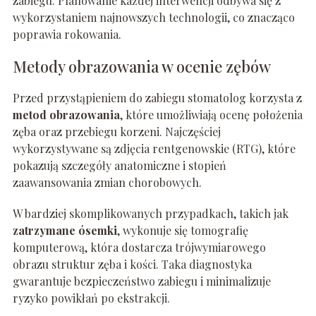
zabiegu. Planowanie każdej interwencji odbywa się z
wykorzystaniem najnowszych technologii, co znacząco
poprawia rokowania.
Metody obrazowania w ocenie zębów
Przed przystąpieniem do zabiegu stomatolog korzysta z
metod obrazowania
, które umożliwiają ocenę położenia
zęba oraz przebiegu korzeni. Najczęściej
wykorzystywane są zdjęcia rentgenowskie (RTG), które
pokazują szczegóły anatomiczne i stopień
zaawansowania zmian chorobowych.
W bardziej skomplikowanych przypadkach, takich jak
zatrzymane ósemki
, wykonuje się tomografię
komputerową, która dostarcza trójwymiarowego
obrazu struktur zęba i kości. Taka diagnostyka
gwarantuje bezpieczeństwo zabiegu i minimalizuje
ryzyko powikłań po ekstrakcji.