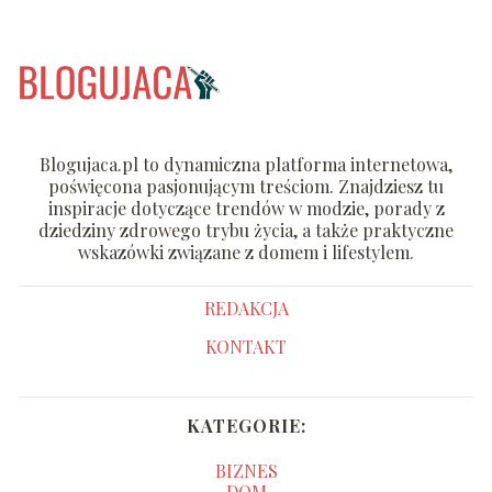
Blogujaca.pl to dynamiczna platforma internetowa,
poświęcona pasjonującym treściom. Znajdziesz tu
inspiracje dotyczące trendów w modzie, porady z
dziedziny zdrowego trybu życia, a także praktyczne
wskazówki związane z domem i lifestylem.
REDAKCJA
KONTAKT
KATEGORIE:
BIZNES
DOM