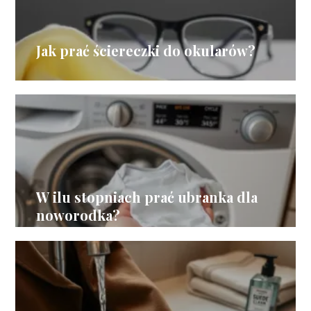
Jak prać ściereczki do okularów?
W ilu stopniach prać ubranka dla
noworodka?