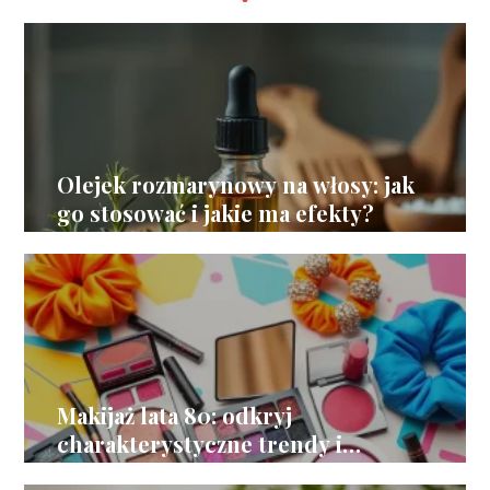
Olejek rozmarynowy na włosy: jak
go stosować i jakie ma efekty?
Makijaż lata 80: odkryj
charakterystyczne trendy i
inspiracje