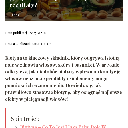
rezultaty?
Uroda
Data publikacji: 2025-07-28
Data aktualizacji: 2026-04-02
Biotyna to kluczowy składnik, który odgrywa istotną
rolę w zdrowiu włosów, skóry i paznokci. W artykule
odkryjesz, jak niedobór biotyny wpływa na kondycję
włosów oraz jakie produkty i suplementy mogą
pomóc w ich wzmocnieniu. Dowiedz się, jak
prawidłowo stosować biotynę, aby osiągnąć najlepsze
efekty w pielęgnacji włosów!
Spis treści:
Biotyna – Co To Jest I Jaką Pełni Rolę W