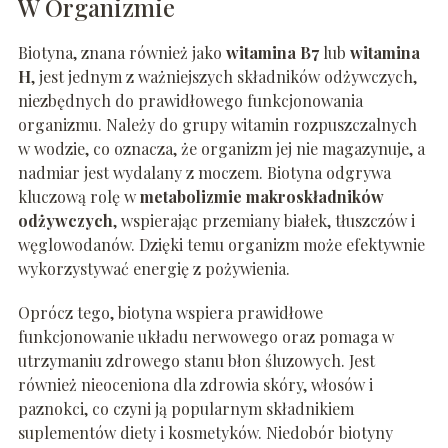
W Organizmie
Biotyna, znana również jako
witamina B7
lub
witamina
H
, jest jednym z ważniejszych składników odżywczych,
niezbędnych do prawidłowego funkcjonowania
organizmu. Należy do grupy witamin rozpuszczalnych
w wodzie, co oznacza, że organizm jej nie magazynuje, a
nadmiar jest wydalany z moczem. Biotyna odgrywa
kluczową rolę w
metabolizmie makroskładników
odżywczych
, wspierając przemiany białek, tłuszczów i
węglowodanów. Dzięki temu organizm może efektywnie
wykorzystywać energię z pożywienia.
Oprócz tego, biotyna wspiera prawidłowe
funkcjonowanie układu nerwowego oraz pomaga w
utrzymaniu zdrowego stanu błon śluzowych. Jest
również nieoceniona dla zdrowia skóry, włosów i
paznokci, co czyni ją popularnym składnikiem
suplementów diety i kosmetyków. Niedobór biotyny