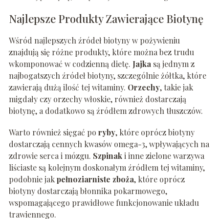
Najlepsze Produkty Zawierające Biotynę
Wśród najlepszych źródeł biotyny w pożywieniu
znajdują się różne produkty, które można bez trudu
wkomponować w codzienną dietę.
Jajka
są jednym z
najbogatszych źródeł biotyny, szczególnie żółtka, które
zawierają dużą ilość tej witaminy.
Orzechy
, takie jak
migdały czy orzechy włoskie, również dostarczają
biotynę, a dodatkowo są źródłem zdrowych tłuszczów.
Warto również sięgać po
ryby
, które oprócz biotyny
dostarczają cennych kwasów omega-3, wpływających na
zdrowie serca i mózgu.
Szpinak
i inne zielone warzywa
liściaste są kolejnym doskonałym źródłem tej witaminy,
podobnie jak
pełnoziarniste zboża
, które oprócz
biotyny dostarczają błonnika pokarmowego,
wspomagającego prawidłowe funkcjonowanie układu
trawiennego.