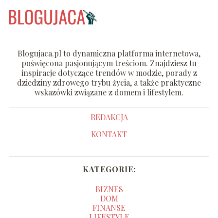
Blogujaca.pl to dynamiczna platforma internetowa,
poświęcona pasjonującym treściom. Znajdziesz tu
inspiracje dotyczące trendów w modzie, porady z
dziedziny zdrowego trybu życia, a także praktyczne
wskazówki związane z domem i lifestylem.
REDAKCJA
KONTAKT
KATEGORIE:
BIZNES
DOM
FINANSE
LIFESTYLE