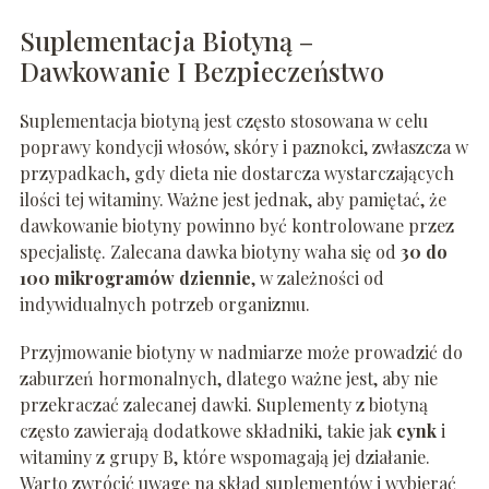
Suplementacja Biotyną –
Dawkowanie I Bezpieczeństwo
Suplementacja biotyną jest często stosowana w celu
poprawy kondycji włosów, skóry i paznokci, zwłaszcza w
przypadkach, gdy dieta nie dostarcza wystarczających
ilości tej witaminy. Ważne jest jednak, aby pamiętać, że
dawkowanie biotyny powinno być kontrolowane przez
specjalistę. Zalecana dawka biotyny waha się od
30 do
100 mikrogramów dziennie
, w zależności od
indywidualnych potrzeb organizmu.
Przyjmowanie biotyny w nadmiarze może prowadzić do
zaburzeń hormonalnych, dlatego ważne jest, aby nie
przekraczać zalecanej dawki. Suplementy z biotyną
często zawierają dodatkowe składniki, takie jak
cynk
i
witaminy z grupy B, które wspomagają jej działanie.
Warto zwrócić uwagę na skład suplementów i wybierać