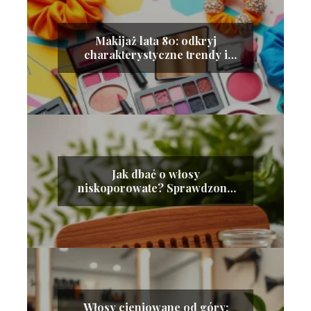
Makijaż lata 80: odkryj
charakterystyczne trendy i
inspiracje
Jak dbać o włosy
niskoporowate? Sprawdzone
porady i kosmetyki
Włosy cieniowane od góry: