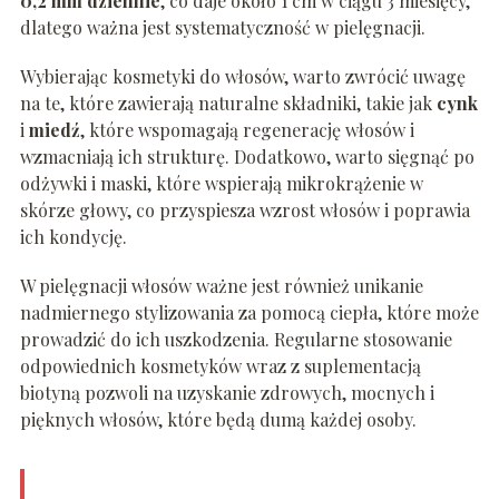
0,2 mm dziennie
, co daje około 1 cm w ciągu 3 miesięcy,
dlatego ważna jest systematyczność w pielęgnacji.
Wybierając kosmetyki do włosów, warto zwrócić uwagę
na te, które zawierają naturalne składniki, takie jak
cynk
i
miedź
, które wspomagają regenerację włosów i
wzmacniają ich strukturę. Dodatkowo, warto sięgnąć po
odżywki i maski, które wspierają mikrokrążenie w
skórze głowy, co przyspiesza wzrost włosów i poprawia
ich kondycję.
W pielęgnacji włosów ważne jest również unikanie
nadmiernego stylizowania za pomocą ciepła, które może
prowadzić do ich uszkodzenia. Regularne stosowanie
odpowiednich kosmetyków wraz z suplementacją
biotyną pozwoli na uzyskanie zdrowych, mocnych i
pięknych włosów, które będą dumą każdej osoby.