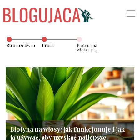
Strona główna
Uroda
Biotyna na
włosy: jak
funkcjonuje i jak
ją używać, aby
uzyskać
najlepsze
rezultaty?
Biotyna na włosy: jak funkcjonuje i jak
ją używać, aby uzyskać najlepsze