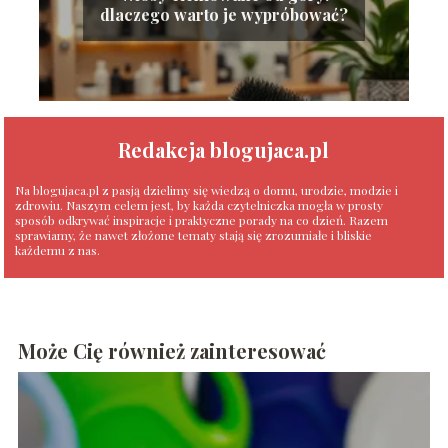
dlaczego warto je wypróbować?
Redakcja blogujaca.pl
Na blogujaca.pl z pasją dzielimy się wiedzą o domu, urodzie, modzie i
zdrowiu. Naszym celem jest, by każda czytelniczka mogła w prosty
sposób odkrywać inspiracje i praktyczne porady na co dzień. Razem
sprawiamy, że nawet złożone tematy stają się zrozumiałe i bliskie
każdemu z nas.
Może Cię również zainteresować