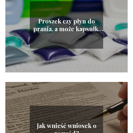
Proszek czy płyn do
prania, a może kapsułki
lub żel? Co wybrać?
Jak wnieść wniosek o