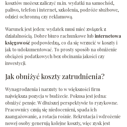
kosztów możesz zaliczyć m.in. wydatki na samochód,
paliwo, telefon i internet, szkolenia, podróże służbowe,
odzież ochronną czy reklamową.
Warunek jest jeden: wydatek musi mieć związek z
działalnością. Dobre biuro rachunkowe lub
internetowa
księgowość
podpowiedzą, co da się wrzucić w koszty i
jak to udokumentować. To prosty sposób na obniżenie
obciążeń podatkowych bez obcinania jakości czy
inwestycji.
Jak obniżyć koszty zatrudnienia?
Wynagrodzenia i narzuty to w większości firm
największa pozycja w budżecie. Pokusa jest jedna:
obniżyć pensje. W dłuższej perspektywie to ryzykowne.
Pracownicy czują się niedocenieni, spada ich
zaangażowanie, a rotacja rośnie. Rekrutacja i wdrożenie
nowej osoby generują kolejne koszty, więc zysk jest