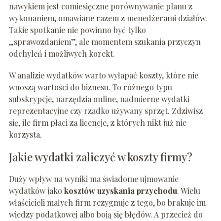
nawykiem jest comiesięczne porównywanie planu z
wykonaniem, omawiane razem z menedżerami działów.
Takie spotkanie nie powinno być tylko
„sprawozdaniem”, ale momentem szukania przyczyn
odchyleń i możliwych korekt.
W analizie wydatków warto wyłapać koszty, które nie
wnoszą wartości do biznesu. To różnego typu
subskrypcje, narzędzia online, nadmierne wydatki
reprezentacyjne czy rzadko używany sprzęt. Zdziwisz
się, ile firm płaci za licencje, z których nikt już nie
korzysta.
Jakie wydatki zaliczyć w koszty firmy?
Duży wpływ na wyniki ma świadome ujmowanie
wydatków jako
kosztów uzyskania przychodu
. Wielu
właścicieli małych firm rezygnuje z tego, bo brakuje im
wiedzy podatkowej albo boją się błędów. A przecież do