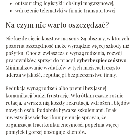
outsourcing logistyki i obsługi magazynowej,
wdrożenie telematyki w firmie transportowej.
Na czym nie warto oszczędzać?
Nie każde cięcie kosztów ma sens. Są obszary, w których
pozorna oszczędność może wyrządzić więcej szkody niż
pożytku. Chodzi zwłaszcza o wynagrodzenia, rozwój
pracowników, sprzęt do pracy i
cyberbezpieczeństwo
.
Minimalizowanie wydatków w tych miejscach często
uderza w jakość, reputację i bezpieczeństwo firmy.
Redukcja wynagrodzeń albo premii bez jasnej
komunikacji budzi frustrację. W krótkim czasie rośnie
rotacja, a wraz z nią koszty rekrutacji, wdrożeń i błędów
nowych osób. Podobnie bywa ze szkoleniami. Brak
inwestycji w wiedzę i kompetencje sprawia, że
organizacja traci konkurencyjność, popełnia więcej
pomyłek i gorzej obsługuje klientów.