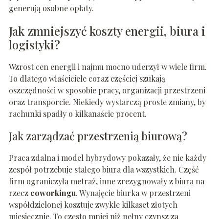
generują osobne opłaty.
Jak zmniejszyć koszty energii, biura i
logistyki?
Wzrost cen energii i najmu mocno uderzył w wiele firm.
To dlatego właściciele coraz częściej szukają
oszczędności w sposobie pracy, organizacji przestrzeni
oraz transporcie. Niekiedy wystarczą proste zmiany, by
rachunki spadły o kilkanaście procent.
Jak zarządzać przestrzenią biurową?
Praca zdalna i model hybrydowy pokazały, że nie każdy
zespół potrzebuje stałego biura dla wszystkich. Część
firm ograniczyła metraż, inne zrezygnowały z biura na
rzecz
coworkingu
. Wynajęcie biurka w przestrzeni
współdzielonej kosztuje zwykle kilkaset złotych
miesięcznie. To często mniej niż pełny czynsz za