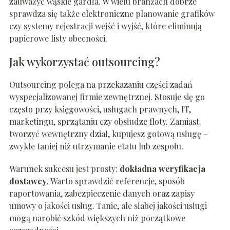
zauważyć wąskie gardła. W wielu branżach dobrze
sprawdza się także elektroniczne planowanie grafików
czy systemy rejestracji wejść i wyjść, które eliminują
papierowe listy obecności.
Jak wykorzystać outsourcing?
Outsourcing polega na przekazaniu części zadań
wyspecjalizowanej firmie zewnętrznej. Stosuje się go
często przy księgowości, usługach prawnych, IT,
marketingu, sprzątaniu czy obsłudze floty. Zamiast
tworzyć wewnętrzny dział, kupujesz gotową usługę –
zwykle taniej niż utrzymanie etatu lub zespołu.
Warunek sukcesu jest prosty:
dokładna weryfikacja
dostawcy
. Warto sprawdzić referencje, sposób
raportowania, zabezpieczenie danych oraz zapisy
umowy o jakości usług. Tanie, ale słabej jakości usługi
mogą narobić szkód większych niż początkowe