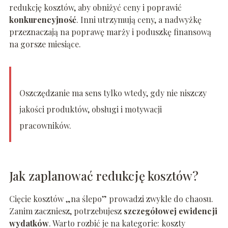
redukcję kosztów, aby obniżyć ceny i poprawić
konkurencyjność
. Inni utrzymują ceny, a nadwyżkę
przeznaczają na poprawę marży i poduszkę finansową
na gorsze miesiące.
Oszczędzanie ma sens tylko wtedy, gdy nie niszczy
jakości produktów, obsługi i motywacji
pracowników.
Jak zaplanować redukcję kosztów?
Cięcie kosztów „na ślepo” prowadzi zwykle do chaosu.
Zanim zaczniesz, potrzebujesz
szczegółowej ewidencji
wydatków
. Warto rozbić je na kategorie: koszty