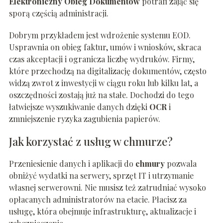
Elektroniczny Obieg Dokumentów
potrafi zająć się
sporą częścią administracji.
Dobrym przykładem jest wdrożenie systemu EOD.
Usprawnia on obieg faktur, umów i wniosków, skraca
czas akceptacji i ogranicza liczbę wydruków. Firmy,
które przechodzą na digitalizację dokumentów, często
widzą zwrot z inwestycji w ciągu roku lub kilku lat, a
oszczędności zostają już na stałe. Dochodzi do tego
łatwiejsze wyszukiwanie danych dzięki
OCR
i
zmniejszenie ryzyka zagubienia papierów.
Jak korzystać z usług w chmurze?
Przeniesienie danych i aplikacji do
chmury
pozwala
obniżyć wydatki na serwery, sprzęt IT i utrzymanie
własnej serwerowni. Nie musisz też zatrudniać wysoko
opłacanych administratorów na etacie. Płacisz za
usługę, która obejmuje infrastrukturę, aktualizacje i