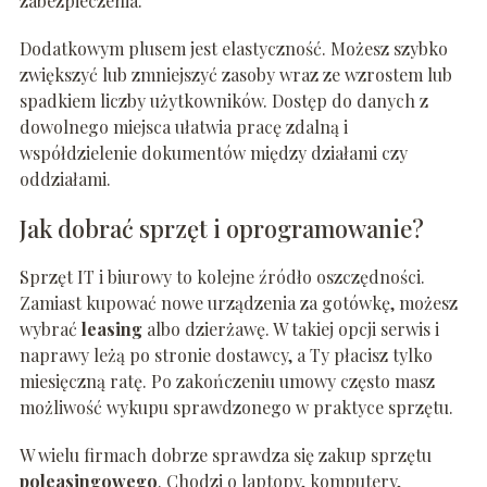
zabezpieczenia.
Dodatkowym plusem jest elastyczność. Możesz szybko
zwiększyć lub zmniejszyć zasoby wraz ze wzrostem lub
spadkiem liczby użytkowników. Dostęp do danych z
dowolnego miejsca ułatwia pracę zdalną i
współdzielenie dokumentów między działami czy
oddziałami.
Jak dobrać sprzęt i oprogramowanie?
Sprzęt IT i biurowy to kolejne źródło oszczędności.
Zamiast kupować nowe urządzenia za gotówkę, możesz
wybrać
leasing
albo dzierżawę. W takiej opcji serwis i
naprawy leżą po stronie dostawcy, a Ty płacisz tylko
miesięczną ratę. Po zakończeniu umowy często masz
możliwość wykupu sprawdzonego w praktyce sprzętu.
W wielu firmach dobrze sprawdza się zakup sprzętu
poleasingowego
. Chodzi o laptopy, komputery,