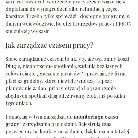
zarejestrowanych w urzędzie pracy często wiąże się z
dopłatami do wynagrodzeń albo refundacją części
kosztów. Trzeba tylko sprawdzić dostępne programy w
danym województwie, bo oferta urzędów pracy i PFRON
zmienia się w czasie.
Jak zarządzać czasem pracy?
Słabe zarządzanie czasem to ukryty, ale ogromny koszt.
Długie, niepotrzebne spotkania, zadania bez jasnych
celów i ciągłe „gaszenie pożarów” sprawiają, że firma
płaci za godziny, które niewiele wnoszą. Lepsze
planowanie zadań, priorytetyzacja i ograniczanie
zbędnych spotkań dają odczuwalny efekt już po kilku
tygodniach.
Pomagają w tym narzędzia do
monitoringu czasu
pracy
i zarządzania projektami. Rejestrują czas
poświęcony na konkretne zadania, dzięki czemu łatwiej