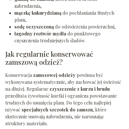
zabrudzenia,
mączkę kukurydzianą
do pochłaniania tłustych
plam,
sodę oczyszczoną
do odświeżenia powierzchni,
łagodny roztwór mydła
do punktowego
czyszczenia trudniejszych śladów.
Jak regularnie konserwować
zamszową odzież?
Konserwacja
zamszowej odzieży
powinna być
wykonywana systematycznie, aby zachować jej świeżość
na dłużej. Regularne
czyszczenie z kurzu i brudu
przedłuża żywotność kurtki i ogranicza powstawanie
trudnych do usunięcia plam. Do tego celu najlepiej
używać
specjalnych szczotek do zamszu
, które
skutecznie usuwają zabrudzenia, nie naruszając
struktury materiału.