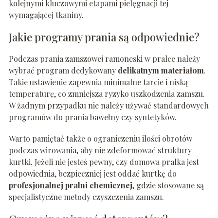
kolejnymi kluczowymi etapami pielęgnacji tej
wymagającej tkaniny.
Jakie programy prania są odpowiednie?
Podczas prania zamszowej ramoneski w pralce należy
wybrać program dedykowany
delikatnym materiałom
.
Takie ustawienie zapewnia minimalne tarcie i niską
temperaturę, co zmniejsza ryzyko uszkodzenia zamszu.
W żadnym przypadku nie należy używać standardowych
programów do prania bawełny czy syntetyków.
Warto pamiętać także o ograniczeniu ilości obrotów
podczas wirowania, aby nie zdeformować struktury
kurtki. Jeżeli nie jesteś pewny, czy domowa pralka jest
odpowiednia, bezpieczniej jest oddać kurtkę do
profesjonalnej pralni chemicznej
, gdzie stosowane są
specjalistyczne metody czyszczenia zamszu.