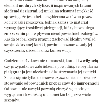
element
modnych stylizacji
inspirowanych
latami
siedemdziesiątymi
. Jej unikalna
tekstura
i miękkość
sprawiają, że jest chętnie wybierana zarówno przez
kobiety, jak i mężczyzn. Jednak
zamsz
to materiał
wymagający troskliwej pielęgnacji, który łatwo ulega
zniszczeniu
pod wpływem nieodpowiednich zabiegów.
Każda osoba, która pragnie zachować idealny wygląd
swojej
skórzanej kurtki
, powinna poznać zasady jej
czyszczenia, suszenia oraz konserwacji.
Codzienne użytkowanie ramoneski, kontakt z
wilgocią
czy przypadkowe zabrudzenia powodują, że regularna
pielęgnacja
jest niezbędna dla utrzymania jej estetyki.
Zaleca się nie tylko okresowe czyszczenie, ale również
stosowanie odpowiednich
preparatów do impregnacji
.
Odpowiednie nawyki pozwolą cieszyć się modnym
wyglądem i trwałością ulubionej kurtki przez wiele
sezonów.