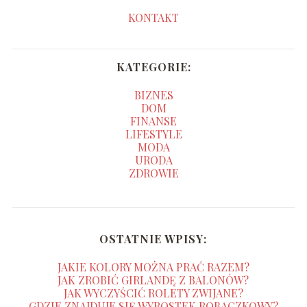
KONTAKT
KATEGORIE:
BIZNES
DOM
FINANSE
LIFESTYLE
MODA
URODA
ZDROWIE
OSTATNIE WPISY:
JAKIE KOLORY MOŻNA PRAĆ RAZEM?
JAK ZROBIĆ GIRLANDĘ Z BALONÓW?
JAK WYCZYŚCIĆ ROLETY ZWIJANE?
GDZIE ZNAJDUJE SIĘ WYROSTEK ROBACZKOWY?