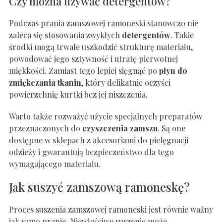
Czy można używać detergentów?
Podczas prania zamszowej ramoneski stanowczo nie
zaleca się stosowania zwykłych
detergentów
. Takie
środki mogą trwale uszkodzić strukturę materiału,
powodować jego sztywność i utratę pierwotnej
miękkości. Zamiast tego lepiej sięgnąć po
płyn do
zmiękczania tkanin
, który delikatnie oczyści
powierzchnię kurtki bez jej niszczenia.
Warto także rozważyć użycie specjalnych preparatów
przeznaczonych do
czyszczenia zamszu
. Są one
dostępne w sklepach z akcesoriami do pielęgnacji
odzieży i gwarantują bezpieczeństwo dla tego
wymagającego materiału.
Jak suszyć zamszową ramoneskę?
Proces suszenia zamszowej ramoneski jest równie ważny
jak samo pranie. Niewłaściwe suszenie może