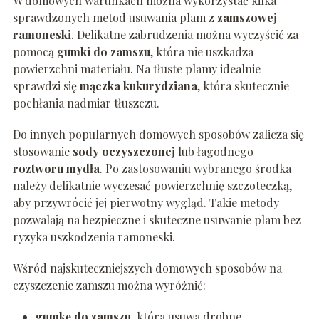
W domowych warunkach można wykorzystać kilka
sprawdzonych metod usuwania plam z
zamszowej
ramoneski
. Delikatne zabrudzenia można wyczyścić za
pomocą
gumki do zamszu
, która nie uszkadza
powierzchni materiału. Na tłuste plamy idealnie
sprawdzi się
mączka kukurydziana
, która skutecznie
pochłania nadmiar tłuszczu.
Do innych popularnych domowych sposobów zalicza się
stosowanie
sody oczyszczonej
lub łagodnego
roztworu mydła
. Po zastosowaniu wybranego środka
należy delikatnie wyczesać powierzchnię szczoteczką,
aby przywrócić jej pierwotny wygląd. Takie metody
pozwalają na bezpieczne i skuteczne usuwanie plam bez
ryzyka uszkodzenia ramoneski.
Wśród najskuteczniejszych domowych sposobów na
czyszczenie zamszu można wyróżnić:
gumkę do zamszu
, która usuwa drobne