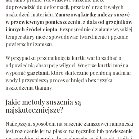
doprowadzić do deformacji, przetarć oraz trwałych
uszkodzeń materiału.
Zamszową kurtkę należy suszyć
w przewiewnym pomieszczeniu, z dala od grzejników
i innych źródeł ciepła
. Bezpośrednie działanie wysokiej
temperatury może spowodować twardnienie i pękanie
powierzchni zamszu.
W przypadku przemoknięcia kurtki warto zadbać o
odpowiednią absorpcję wilgoci. Wnętrze kurtki można
wypełnić
gazetami
, które skutecznie pochłoną nadmiar
wody i przyspieszą proces schnięcia bez ryzyka
uszkodzenia tkaniny.
Jakie metody suszenia są
najskuteczniejsze?
Najlepszym sposobem na suszenie zamszowej ramoneski
jest rozłożenie jej na płasko na ręczniku lub powieszenie
na szerokim wieszaku, by zachowała swój kształt. Unikaj