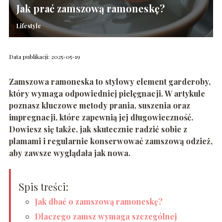
Jak prać zamszową ramoneskę?
Lifestyle
Data publikacji: 2025-05-19
Zamszowa ramoneska to stylowy element garderoby,
który wymaga odpowiedniej pielęgnacji. W artykule
poznasz kluczowe metody prania, suszenia oraz
impregnacji, które zapewnią jej długowieczność.
Dowiesz się także, jak skutecznie radzić sobie z
plamami i regularnie konserwować zamszową odzież,
aby zawsze wyglądała jak nowa.
Spis treści:
Jak dbać o zamszową ramoneskę?
Dlaczego zamsz wymaga szczególnej