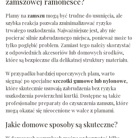
zamszowej ramonesce?
Plamy na
zamszu
mogą być trudne do usunięcia, ale
szybka reakcja pozwala zminimalizować ryzyko
trwałego uszkodzenia. Najważniejsze jest, aby nie
pocierać silnie zabrudzonego miejsca, ponieważ może to
tylko pogłębić problem. Zamiast tego należy skorzystać
z odpowiednich akcesoriów lub domowych środków,
które są bezpieczne dla delikatnej struktury materiału.
W przypadku bardziej uporczywych plam, warto
sięgnąć po specjalne
szczotki gumowe lub nylonowe
,
które skutecznie usuwają zabrudzenia bez ryzyka
uszkodzenia powierzchni kurtki. Dostępne są także
profesjonalne preparaty do czyszczenia zamszu, które
mogą okazać się nieocenione w walce z plamami.
Jakie domowe sposoby są skuteczne?