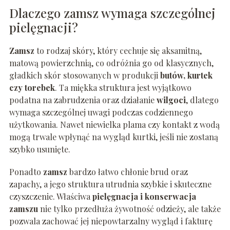
Dlaczego zamsz wymaga szczególnej
pielęgnacji?
Zamsz
to rodzaj skóry, który cechuje się aksamitną,
matową powierzchnią, co odróżnia go od klasycznych,
gładkich skór stosowanych w produkcji
butów, kurtek
czy torebek
. Ta miękka struktura jest wyjątkowo
podatna na zabrudzenia oraz działanie
wilgoci
, dlatego
wymaga szczególnej uwagi podczas codziennego
użytkowania. Nawet niewielka plama czy kontakt z wodą
mogą trwale wpłynąć na wygląd kurtki, jeśli nie zostaną
szybko usunięte.
Ponadto
zamsz
bardzo łatwo chłonie brud oraz
zapachy, a jego struktura utrudnia szybkie i skuteczne
czyszczenie. Właściwa
pielęgnacja i konserwacja
zamszu
nie tylko przedłuża żywotność odzieży, ale także
pozwala zachować jej niepowtarzalny wygląd i fakturę