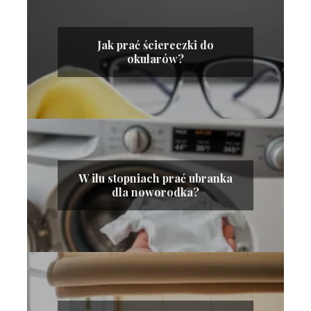
Jak prać ściereczki do
okularów?
W ilu stopniach prać ubranka
dla noworodka?