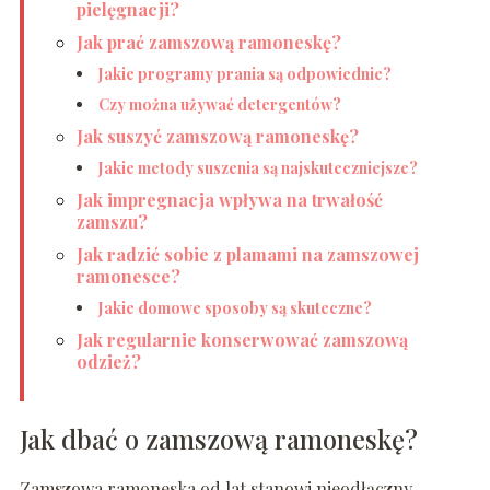
pielęgnacji?
Jak prać zamszową ramoneskę?
Jakie programy prania są odpowiednie?
Czy można używać detergentów?
Jak suszyć zamszową ramoneskę?
Jakie metody suszenia są najskuteczniejsze?
Jak impregnacja wpływa na trwałość
zamszu?
Jak radzić sobie z plamami na zamszowej
ramonesce?
Jakie domowe sposoby są skuteczne?
Jak regularnie konserwować zamszową
odzież?
Jak dbać o zamszową ramoneskę?
Zamszowa ramoneska od lat stanowi nieodłączny