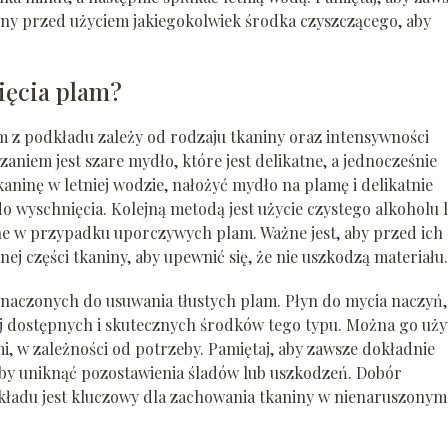
iny przed użyciem jakiegokolwiek środka czyszczącego, aby
ięcia plam?
z podkładu zależy od rodzaju tkaniny oraz intensywności
aniem jest szare mydło, które jest delikatne, a jednocześnie
ninę w letniej wodzie, nałożyć mydło na plamę i delikatnie
o wyschnięcia. Kolejną metodą jest użycie czystego alkoholu 
ne w przypadku uporczywych plam. Ważne jest, aby przed ich
ej części tkaniny, aby upewnić się, że nie uszkodzą materiału.
naczonych do usuwania tłustych plam. Płyn do mycia naczyń,
ej dostępnych i skutecznych środków tego typu. Można go uż
i, w zależności od potrzeby. Pamiętaj, aby zawsze dokładnie
 aby uniknąć pozostawienia śladów lub uszkodzeń. Dobór
kładu jest kluczowy dla zachowania tkaniny w nienaruszonym