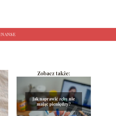
INANSE
Zobacz także:
Jak naprawić zęby nie
mając pieniędzy?