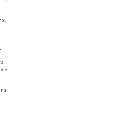
 są
,
ta
znie
żna