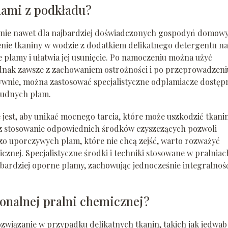
mami z podkładu?
nie nawet dla najbardziej doświadczonych gospodyń domowy
nie tkaniny w wodzie z dodatkiem delikatnego detergentu na
 plamy i ułatwia jej usunięcie. Po namoczeniu można użyć
jednak zawsze z zachowaniem ostrożności i po przeprowadzeni
atywnie, można zastosować specjalistyczne odplamiacze dostęp
rudnych plam.
est, aby unikać mocnego tarcia, które może uszkodzić tkanin
az stosowanie odpowiednich środków czyszczących pozwoli
zo uporczywych plam, które nie chcą zejść, warto rozważyć
icznej. Specjalistyczne środki i techniki stosowane w pralniac
ardziej oporne plamy, zachowując jednocześnie integralnoś
jonalnej pralni chemicznej?
ozwiązanie w przypadku delikatnych tkanin, takich jak jedwab