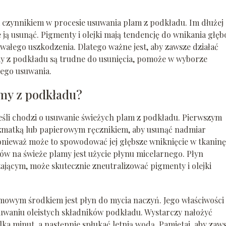
m czynnikiem w procesie usuwania plam z podkładu. Im dłużej
e ją usunąć. Pigmenty i olejki mają tendencję do wnikania głę
wałego uszkodzenia. Dlatego ważne jest, aby zawsze działać
my z podkładu są trudne do usunięcia, pomoże w wyborze
ego usuwania.
amy z podkładu?
jeśli chodzi o usuwanie świeżych plam z podkładu. Pierwszym
 szmatką lub papierowym ręcznikiem, aby usunąć nadmiar
ponieważ może to spowodować jej głębsze wniknięcie w tkaninę
ów na świeże plamy jest użycie płynu micelarnego. Płyn
ającym, może skutecznie zneutralizować pigmenty i olejki
domowym środkiem jest płyn do mycia naczyń. Jego właściwości
waniu oleistych składników podkładu. Wystarczy nałożyć
lka minut, a następnie spłukać letnią wodą. Pamiętaj, aby zaw