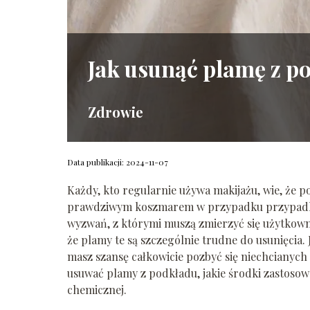
Jak usunąć plamę z p
Zdrowie
Data publikacji: 2024-11-07
Każdy, kto regularnie używa makijażu, wie, że 
prawdziwym koszmarem w przypadku przypadkow
wyzwań, z którymi muszą zmierzyć się użytkowni
że plamy te są szczególnie trudne do usunięcia.
masz szansę całkowicie pozbyć się niechcianych 
usuwać plamy z podkładu, jakie środki zastosowa
chemicznej.