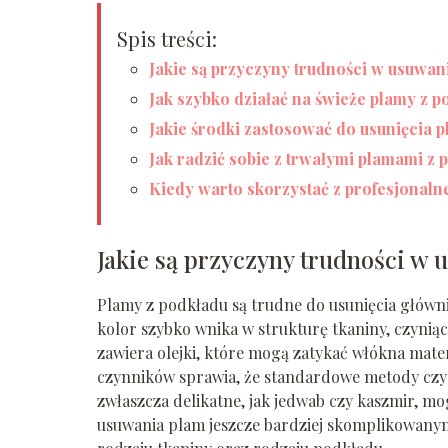
Spis treści:
Jakie są przyczyny trudności w usuwan
Jak szybko działać na świeże plamy z 
Jakie środki zastosować do usunięcia 
Jak radzić sobie z trwałymi plamami z
Kiedy warto skorzystać z profesjonaln
Jakie są przyczyny trudności w
Plamy z podkładu są trudne do usunięcia główni
kolor szybko wnika w strukturę tkaniny, czyni
zawiera olejki, które mogą zatykać włókna mater
czynników sprawia, że standardowe metody czysz
zwłaszcza delikatne, jak jedwab czy kaszmir, m
usuwania plam jeszcze bardziej skomplikowany