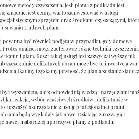
omowe metody czyszczenia. Jeśli plama z podkładu jest
ię znajduje, jest cenny, warto zainwestować w usługi
specjalistycznym sprzętem oraz środkami czyszczącymi, które
 w usuwaniu trudnych plam.
nej powinna być również podjęta w przypadku, gdy domowe
. Profesjonaliści mogą zaoferować różne techniki czyszczenia
tkanin i plam. Koszt takiej usługi jest zazwyczaj wyższy niż
 szczególnie delikatnych ubrań może być to inwestycja war
dzenia tkaniny i zyskamy pewność, że plama zostanie skutec
być wyzwaniem, ale z odpowiednią wiedzą i narzędziami mo
szybka reakcja, wybór właściwych środków i delikatność w
to rozważyć skorzystanie z usług profesjonalnej pralni
ubrania będą wyglądały jak nowe. Działając z rozwagą i
unąć nawet najbardziej uporczywe plamy z podkładu.