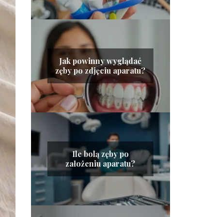
Jak powinny wyglądać
zęby po zdjęciu aparatu?
Ile bolą zęby po
założeniu aparatu?