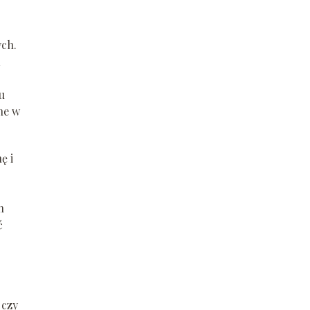
ch.
u
ne w
ę i
h
ć
 czy