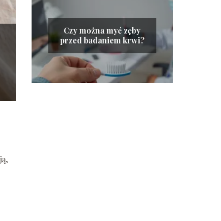
Czy można myć zęby
przed badaniem krwi?
ją,