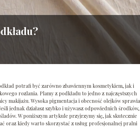
odkładu?
podkład potrafi być zarówno zbawiennym kosmetykiem, jak i
ego rozlania. Plamy z podkładu to jedno z najczęstszych
cy makijażu. Wysoka pigmentacja i obecność olejków sprawia
 Jeśli jednak działasz szybko i używasz odpowiednich środków,
śladów. W poniższym artykule przyjrzymy się, jak skutecznie
ć oraz kiedy warto skorzystać z usług profesjonalnej pralni