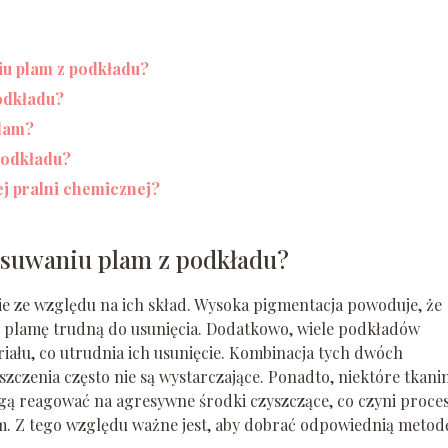
iu plam z podkładu?
podkładu?
plam?
 podkładu?
ej pralni chemicznej?
 usuwaniu plam z podkładu?
e ze względu na ich skład. Wysoka pigmentacja powoduje, że
ąc plamę trudną do usunięcia. Dodatkowo, wiele podkładów
iału, co utrudnia ich usunięcie. Kombinacja tych dwóch
czenia często nie są wystarczające. Ponadto, niektóre tkanin
ogą reagować na agresywne środki czyszczące, co czyni proce
m. Z tego względu ważne jest, aby dobrać odpowiednią metod