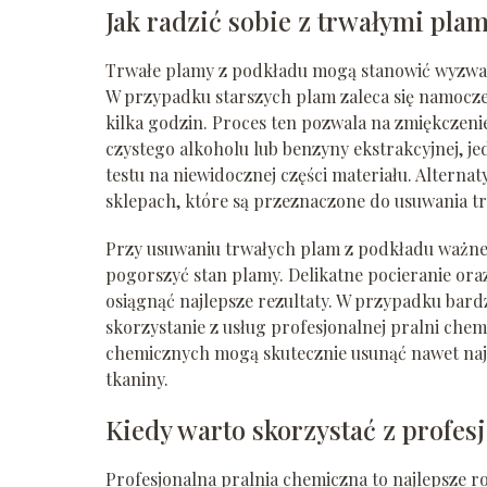
Jak radzić sobie z trwałymi pla
Trwałe plamy z podkładu mogą stanowić wyzwa
W przypadku starszych plam zaleca się namocze
kilka godzin. Proces ten pozwala na zmiękczenie
czystego alkoholu lub benzyny ekstrakcyjnej, 
testu na niewidocznej części materiału. Altern
sklepach, które są przeznaczone do usuwania t
Przy usuwaniu trwałych plam z podkładu ważne j
pogorszyć stan plamy. Delikatne pocieranie or
osiągnąć najlepsze rezultaty. W przypadku bard
skorzystanie z usług profesjonalnej pralni chem
chemicznych mogą skutecznie usunąć nawet najb
tkaniny.
Kiedy warto skorzystać z profes
Profesjonalna pralnia chemiczna to najlepsze r