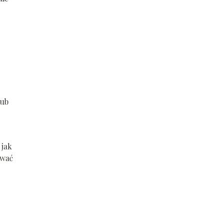
lub
 jak
ywać