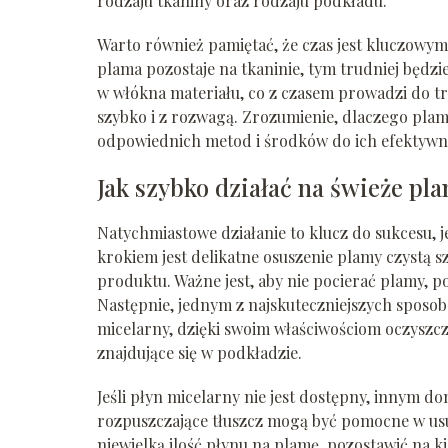
rodzaju tkaniny oraz rodzaju podkładu.
Warto również pamiętać, że czas jest kluczowy
plama pozostaje na tkaninie, tym trudniej będzi
w włókna materiału, co z czasem prowadzi do tr
szybko i z rozwagą. Zrozumienie, dlaczego pla
odpowiednich metod i środków do ich efektywn
Jak szybko działać na świeże pl
Natychmiastowe działanie to klucz do sukcesu, 
krokiem jest delikatne osuszenie plamy czystą
produktu. Ważne jest, aby nie pocierać plamy, 
Następnie, jednym z najskuteczniejszych sposob
micelarny, dzięki swoim właściwościom oczyszcz
znajdujące się w podkładzie.
Jeśli płyn micelarny nie jest dostępny, innym 
rozpuszczające tłuszcz mogą być pomocne w usu
niewielką ilość płynu na plamę, pozostawić na ki