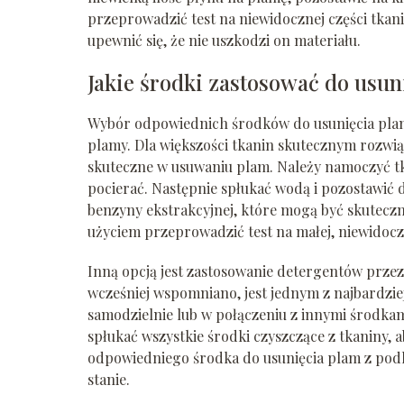
przeprowadzić test na niewidocznej części tkan
upewnić się, że nie uszkodzi on materiału.
Jakie środki zastosować do usun
Wybór odpowiednich środków do usunięcia plam 
plamy. Dla większości tkanin skutecznym rozwiąz
skuteczne w usuwaniu plam. Należy namoczyć tka
pocierać. Następnie spłukać wodą i pozostawić d
benzyny ekstrakcyjnej, które mogą być skutecz
użyciem przeprowadzić test na małej, niewidoczn
Inną opcją jest zastosowanie detergentów przez
wcześniej wspomniano, jest jednym z najbardzi
samodzielnie lub w połączeniu z innymi środkam
spłukać wszystkie środki czyszczące z tkaniny,
odpowiedniego środka do usunięcia plam z pod
stanie.