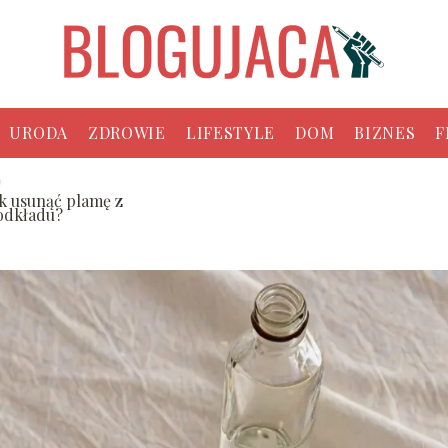
URODA
ZDROWIE
LIFESTYLE
DOM
BIZNES
F
ak usunąć plamę z
odkładu?