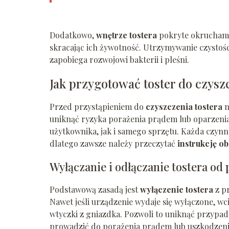
Dodatkowo,
wnętrze tostera
pokryte okruchami
skracając ich żywotność. Utrzymywanie czystoś
zapobiega rozwojowi bakterii i pleśni.
Jak przygotować toster do czysz
Przed przystąpieniem do
czyszczenia tostera
n
uniknąć ryzyka porażenia prądem lub oparzeni
użytkownika, jak i samego sprzętu. Każda czyn
dlatego zawsze należy przeczytać
instrukcję ob
Wyłączanie i odłączanie tostera od
Podstawową zasadą jest
wyłączenie tostera
z p
Nawet jeśli urządzenie wydaje się wyłączone, wc
wtyczki z gniazdka. Pozwoli to uniknąć przypa
prowadzić do porażenia prądem lub uszkodzeni