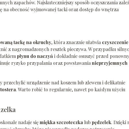
emnych zapachów. Najskuteczniejszy sposób oczyszczania zale
ę na obecność wyjmowanej tacki oraz dostęp do wnętrza
waną tackę na okruchy
, która znacznie ułatwia
czyszczenie
różnić z nagromadzonych resztek pieczywa. W przypadku silny
odatkiem
płynu do naczyń
i dokładnie osuszyć przed ponown
minuje ryzyko przypalania oraz powstawania
nieprzyjemnych
eży przechylić urządzenie nad koszem lub zlewem i delikatnie
tostera
. Warto robić to regularnie, nawet po każdym użyciu
dzelka
skonale nadaje się
miękka szczoteczka
lub
pędzelek
. Dzięki