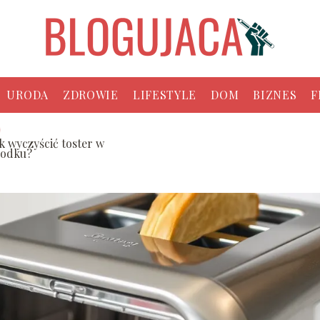
URODA
ZDROWIE
LIFESTYLE
DOM
BIZNES
F
ak wyczyścić toster w
rodku?