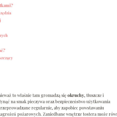
ztkami?
rzędzia
j
zych
ać?
szczący
nieważ to właśnie tam gromadzą się
okruchy
, tłuszcze i
łynąć na smak pieczywa oraz bezpieczeństwo użytkowania
rzeprowadzane regularnie, aby zapobiec powstawaniu
zagrożeń pożarowych. Zaniedbane wnętrze tostera może rów