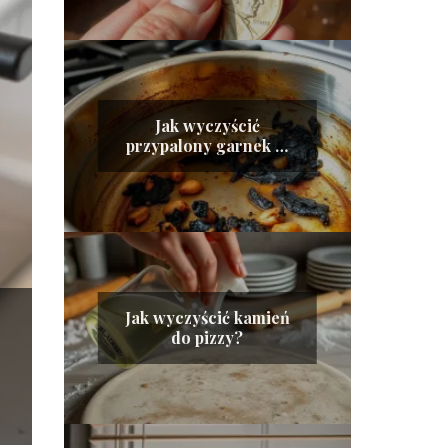
Jak wyczyścić
przypalony garnek w
środku?
Jak wyczyścić kamień
do pizzy?