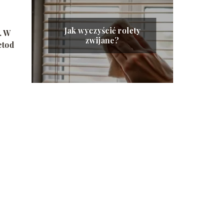
Jak wyczyścić rolety
. W
zwijane?
etod