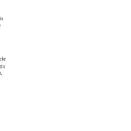
iu
e
cie
ogą
,