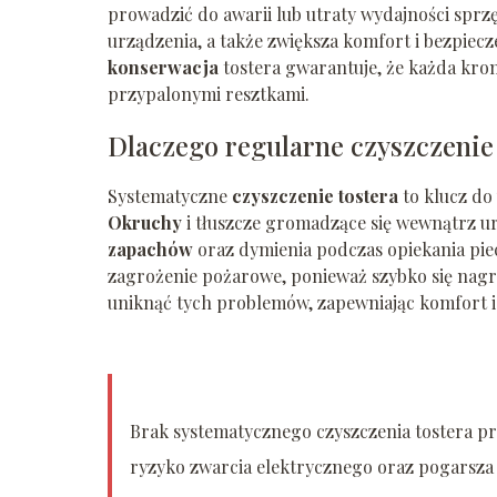
prowadzić do awarii lub utraty wydajności sprz
urządzenia, a także zwiększa komfort i bezpie
konserwacja
tostera gwarantuje, że każda kro
przypalonymi resztkami.
Dlaczego regularne czyszczenie 
Systematyczne
czyszczenie tostera
to klucz do
Okruchy
i tłuszcze gromadzące się wewnątrz 
zapachów
oraz dymienia podczas opiekania pie
zagrożenie pożarowe, ponieważ szybko się nagr
uniknąć tych problemów, zapewniając komfort i
Brak systematycznego czyszczenia tostera 
ryzyko zwarcia elektrycznego oraz pogarsza