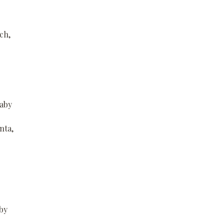
ch,
 aby
o
nta,
by