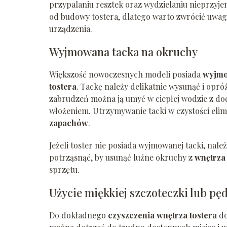
przypalaniu resztek oraz wydzielaniu nieprzyj
od budowy tostera, dlatego warto zwrócić uwag
urządzenia.
Wyjmowana tacka na okruchy
Większość nowoczesnych modeli posiada
wyjmo
tostera
. Tackę należy delikatnie wysunąć i op
zabrudzeń można ją umyć w ciepłej wodzie z d
włożeniem. Utrzymywanie tacki w czystości eli
zapachów
.
Jeżeli toster nie posiada wyjmowanej tacki, nal
potrząsnąć, by usunąć luźne okruchy z
wnętrza 
sprzętu.
Użycie miękkiej szczoteczki lub pę
Do dokładnego
czyszczenia wnętrza tostera
do