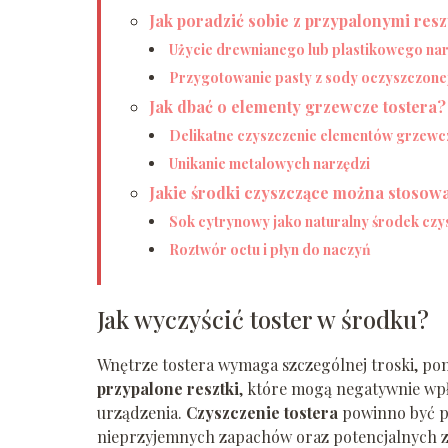
Jak poradzić sobie z przypalonymi res
Użycie drewnianego lub plastikowego na
Przygotowanie pasty z sody oczyszczone
Jak dbać o elementy grzewcze tostera?
Delikatne czyszczenie elementów grzewc
Unikanie metalowych narzędzi
Jakie środki czyszczące można stosow
Sok cytrynowy jako naturalny środek czy
Roztwór octu i płyn do naczyń
Jak wyczyścić toster w środku?
Wnętrze tostera wymaga szczególnej troski, po
przypalone resztki
, które mogą negatywnie wp
urządzenia.
Czyszczenie tostera
powinno być p
nieprzyjemnych zapachów oraz potencjalnych 