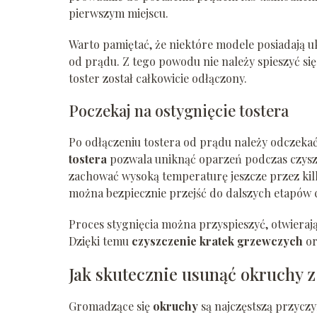
pierwszym miejscu.
Warto pamiętać, że niektóre modele posiadają 
od prądu. Z tego powodu nie należy spieszyć się
toster został całkowicie odłączony.
Poczekaj na ostygnięcie tostera
Po odłączeniu tostera od prądu należy odczekać
tostera
pozwala uniknąć oparzeń podczas czysz
zachować wysoką temperaturę jeszcze przez kilk
można bezpiecznie przejść do dalszych etapów 
Proces stygnięcia można przyspieszyć, otwieraj
Dzięki temu
czyszczenie kratek grzewczych
or
Jak skutecznie usunąć okruchy z
Gromadzące się
okruchy
są najczęstszą przyczy