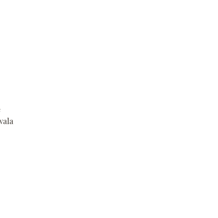
.
e
ala