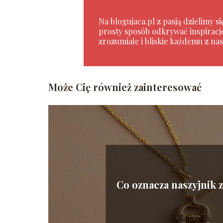
Na blogujaca.pl z pasją dzielimy 
prosty sposób odkrywać inspiracje
zrozumiałe i bliskie każdemu z nas
Może Cię również zainteresować
Co oznacza naszyjnik z