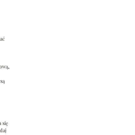
wać
kową,
 są
 się
daj