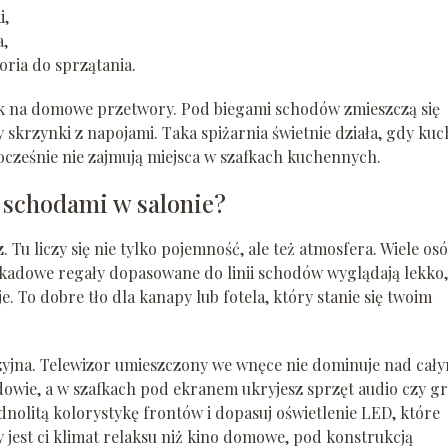
i,
a,
ria do sprzątania.
ik na domowe przetwory. Pod biegami schodów zmieszczą się
y skrzynki z napojami. Taka spiżarnia świetnie działa, gdy kuc
dnocześnie nie zajmują miejsca w szafkach kuchennych.
 schodami w salonie?
 Tu liczy się nie tylko pojemność, ale też atmosfera. Wiele os
adowe regały dopasowane do linii schodów wyglądają lekko,
e. To dobre tło dla kanapy lub fotela, który stanie się twoim
izyjna. Telewizor umieszczony we wnęce nie dominuje nad cał
wie, a w szafkach pod ekranem ukryjesz sprzęt audio czy gr
ednolitą kolorystykę frontów i dopasuj oświetlenie LED, które
zy jest ci klimat relaksu niż kino domowe, pod konstrukcją