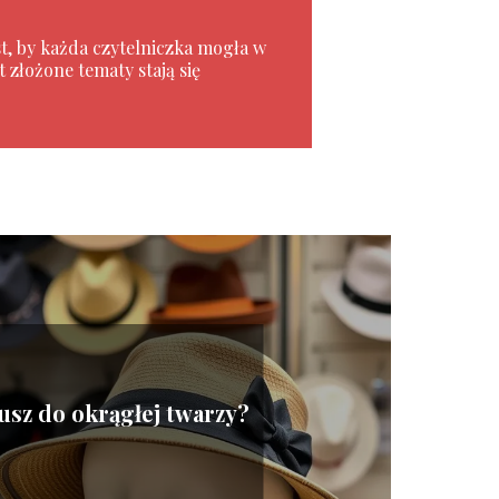
st, by każda czytelniczka mogła w
złożone tematy stają się
lusz do okrągłej twarzy?