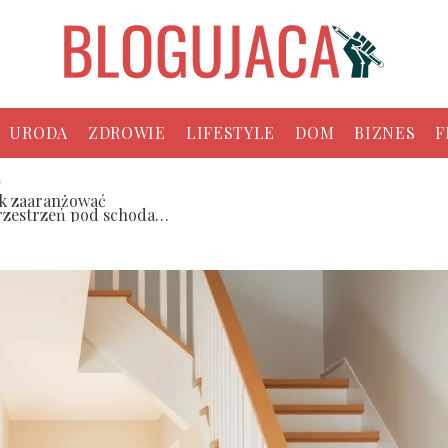
URODA
ZDROWIE
LIFESTYLE
DOM
BIZNES
F
ak zaaranżować
rzestrzeń pod schodami
 praktyczne pomysły