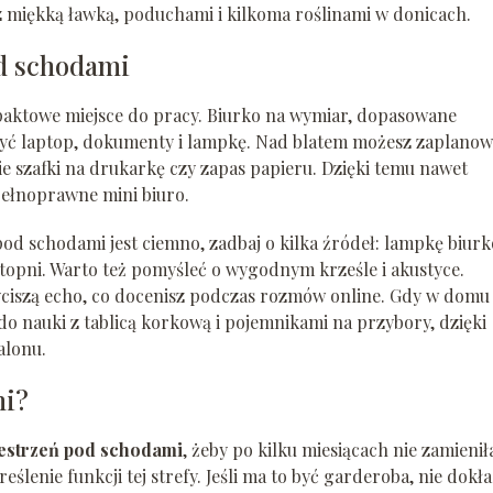
miękką ławką, poduchami i kilkoma roślinami w donicach.
od schodami
aktowe miejsce do pracy. Biurko na wymiar, dopasowane
żyć laptop, dokumenty i lampkę. Nad blatem możesz zaplano
ie szafki na drukarkę czy zapas papieru. Dzięki temu nawet
pełnoprawne mini biuro.
i pod schodami jest ciemno, zadbaj o kilka źródeł: lampkę biur
 stopni. Warto też pomyśleć o wygodnym krześle i akustyce.
yciszą echo, co docenisz podczas rozmów online. Gdy w domu
do nauki z tablicą korkową i pojemnikami na przybory, dzięki
alonu.
mi?
estrzeń pod schodami
, żeby po kilku miesiącach nie zamieniła
ślenie funkcji tej strefy. Jeśli ma to być garderoba, nie dokła