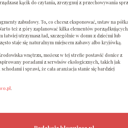
ządzasz kącik do czytania, zrezygnuj z przechowywania spr
ragmenty zabudowy. To, co chcesz eksponować, ustaw na półk
 Warto też z góry zaplanować kilka elementów porządkujących
im łatwiej utrzymasz ład, szczególnie w domu z dziećmi lub
ęsto staje się naturalnym miejscem zabawy albo kryjówką.
środowiska wnętrzu, możesz w tej strefie postawić donice z
inspirowany poradami z serwisów ekologicznych, takich jak
 schodami i sprawi, że cała aranżacja stanie się bardziej
wo.pl
.
Redakcja blogujaca.pl