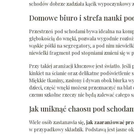
schodów dobrze zadziała kącik wypoczynkowy z 
Domowe biuro i strefa nauki p
Przestrzeń pod schodami bywa idealna na komp
głębokością do wnęki, pozwala wygodnie rozło
wąskie półki na segregatory, a pod nim niewielk
niewielki fragment pod stopniami zmieni się w 
Przy takiej aranżacji kluczowe jest światło. Jeśl
kinkiet na ścianie oraz delikatne podświetlenie
Miękkie tkaniny, zasłony i dywan obok biurka w
dzieci, część wnęki możesz przeznaczyć na blat 
czemu szkolne rzeczy nie będą zalewać całego s
Jak uniknąć chaosu pod schoda
Wiele osób zastanawia się,
jak zaaranżować prz
w przypadkowy składzik. Podstawą jest jasne okre