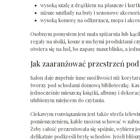
wysoką szafę z drążkiem na płaszcze i kurtk
niższe szuflady na buty i sezonowe akcesori
wysoką komorę na odkurzacz, mopa i akceso
Osobnym pomysłem jest mała spiżarnia lub kąc
regały na słoiki, kosze z suchymi produktami cz
otwiera się na hol, bo zapasy masz blisko, a je
Jak zaaranżować przestrzeń pod
Salon daje zupełnie inne możliwości niż korytarz.
tworzy pod schodami domową biblioteczkę. Kask
jednocześnie mieszczą książki, albumy i dekoracj
ulubionym miejscem do czytania.
Ciekawym rozwiązaniem jest także strefa telew
pomieszczeniem, kable możesz schować w zabudo
Żeby całość prezentowała się spójnie, wybierz j
delikatnie podkreśli bryłę schodów. Jeżeli bliżs