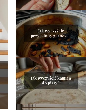
Jak wyczyścić
przypalony garnek w
środku?
Jak wyczyścić kamień
do pizzy?