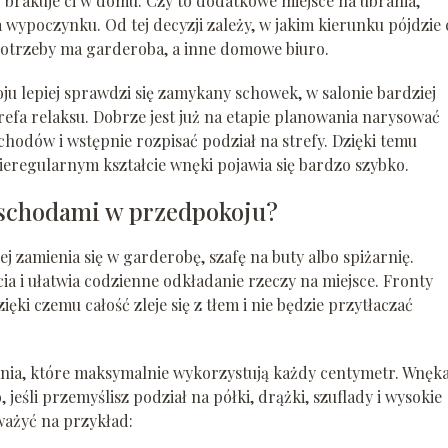
 brakuje ci w domu. Czy to dodatkowe miejsce na ubrania,
wypoczynku. Od tej decyzji zależy, w jakim kierunku pójdzie 
 potrzeby ma garderoba, a inne domowe biuro.
ju lepiej sprawdzi się zamykany schowek, w salonie bardziej
trefa relaksu. Dobrze jest już na etapie planowania narysować
hodów i wstępnie rozpisać podział na strefy. Dzięki temu
ieregularnym kształcie wnęki pojawia się bardzo szybko.
 schodami w przedpokoju?
 zamienia się w garderobę, szafę na buty albo spiżarnię.
 i ułatwia codzienne odkładanie rzeczy na miejsce. Fronty
ki czemu całość zleje się z tłem i nie będzie przytłaczać
ania, które maksymalnie wykorzystują każdy centymetr. Wnęk
eśli przemyślisz podział na półki, drążki, szuflady i wysokie
ażyć na przykład: