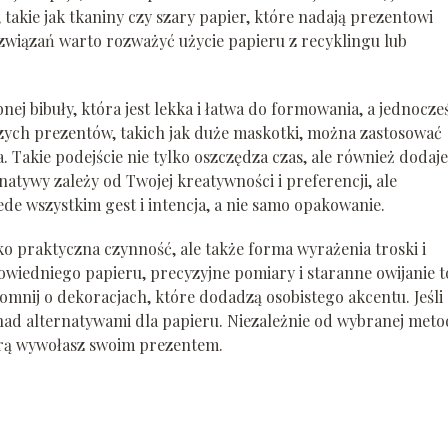
 takie jak tkaniny czy szary papier, które nadają prezentowi
związań warto rozważyć użycie papieru z recyklingu lub
j bibuły, która jest lekka i łatwa do formowania, a jednocze
zych prezentów, takich jak duże maskotki, można zastosować
Takie podejście nie tylko oszczędza czas, ale również dodaje
atywy zależy od Twojej kreatywności i preferencji, ale
zede wszystkim gest i intencja, a nie samo opakowanie.
 praktyczna czynność, ale także forma wyrażenia troski i
iedniego papieru, precyzyjne pomiary i staranne owijanie t
omnij o dekoracjach, które dodadzą osobistego akcentu. Jeśli
nad alternatywami dla papieru. Niezależnie od wybranej meto
którą wywołasz swoim prezentem.