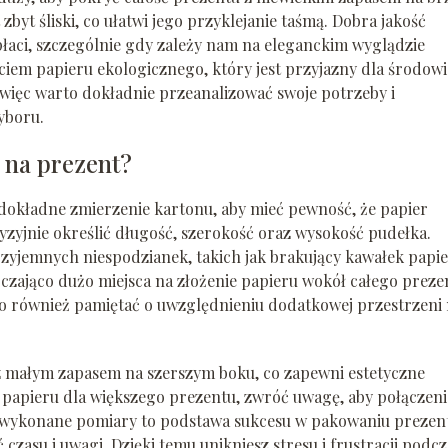
zbyt śliski, co ułatwi jego przyklejanie taśmą. Dobra jakość
opłaci, szczególnie gdy zależy nam na eleganckim wyglądzie
ciem papieru ekologicznego, który jest przyjazny dla środowi
, więc warto dokładnie przeanalizować swoje potrzeby i
yboru.
 na prezent?
 dokładne zmierzenie kartonu, aby mieć pewność, że papier
yzyjnie określić długość, szerokość oraz wysokość pudełka.
yjemnych niespodzianek, takich jak brakujący kawałek papi
rczająco dużo miejsca na złożenie papieru wokół całego preze
rto również pamiętać o uwzględnieniu dodatkowej przestrzeni
z małym zapasem na szerszym boku, co zapewni estetyczne
k papieru dla większego prezentu, zwróć uwagę, aby połączeni
e wykonane pomiary to podstawa sukcesu w pakowaniu prezen
czasu i uwagi. Dzięki temu unikniesz stresu i frustracji podcz