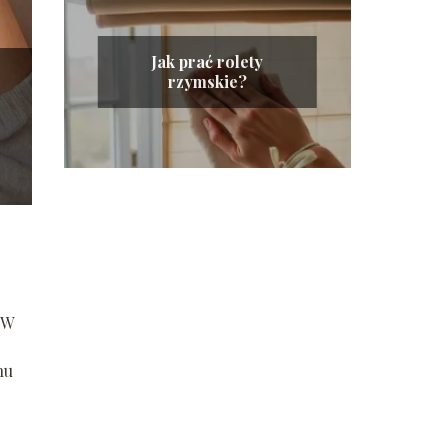
Jak prać rolety
rzymskie?
 W
nu