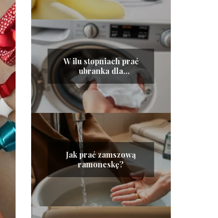
W ilu stopniach prać
ubranka dla
noworodka?
Jak prać zamszową
ramoneskę?