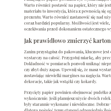
Warto również postawić na papier, który nie jest 
materiału to inwestycja, która z pewnością się 
prezentu. Warto również zastanowić się nad uży
coraz bardziej popularny. Możliwości jest wiele
oczekiwania przed dokonaniem ostatecznego w
Jak prawidłowo zmierzyć karton
Zanim przystąpisz do pakowania, kluczowe jest
wystarczy na całość. Przygotuj miarkę, aby prec
Dokładność w pomiarach pozwoli uniknąć nieprz
czy zbyt duży zapas. Upewnij się, że masz wysta
zostawiając niewielki margines na zagięcia. Wa
dekoracje, takie jak wstążki czy kokardy.
Przycięty papier powinien obejmować pudełko 
wykończenie. Jeśli planujesz użycie dwóch role
były starannie wykonane i niewidoczne. Dobrz
dlatego poświęć temu etapowi odpowiednią ilość 