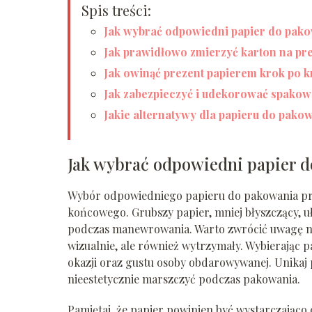
Spis treści:
Jak wybrać odpowiedni papier do pak
Jak prawidłowo zmierzyć karton na pr
Jak owinąć prezent papierem krok po 
Jak zabezpieczyć i udekorować spakow
Jakie alternatywy dla papieru do pako
Jak wybrać odpowiedni papier 
Wybór odpowiedniego papieru do pakowania pre
końcowego. Grubszy papier, mniej błyszczący, u
podczas manewrowania. Warto zwrócić uwagę na 
wizualnie, ale również wytrzymały. Wybierając 
okazji oraz gustu osoby obdarowywanej. Unikaj 
nieestetycznie marszczyć podczas pakowania.
Pamiętaj, że papier powinien być wystarczająco