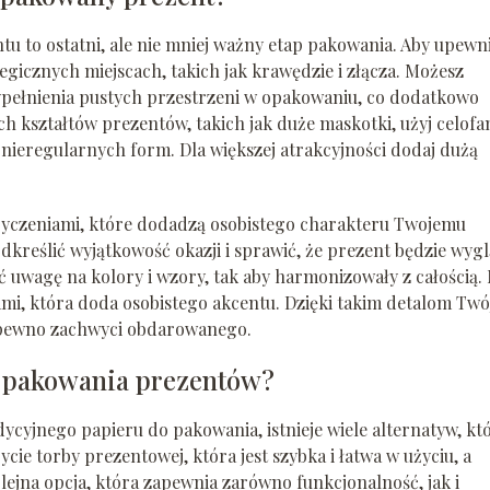
u to ostatni, ale nie mniej ważny etap pakowania. Aby upewn
ategicznych miejscach, takich jak krawędzie i złącza. Możesz
pełnienia pustych przestrzeni w opakowaniu, co dodatkowo
 kształtów prezentów, takich jak duże maskotki, użyj celofa
 nieregularnych form. Dla większej atrakcyjności dodaj dużą
 życzeniami, które dodadzą osobistego charakteru Twojemu
reślić wyjątkowość okazji i sprawić, że prezent będzie wygl
ić uwagę na kolory i wzory, tak aby harmonizowały z całością. 
ami, która doda osobistego akcentu. Dzięki takim detalom Twó
 pewno zachwyci obdarowanego.
do pakowania prezentów?
ycyjnego papieru do pakowania, istnieje wiele alternatyw, kt
cie torby prezentowej, która jest szybka i łatwa w użyciu, a
lejna opcja, która zapewnia zarówno funkcjonalność, jak i