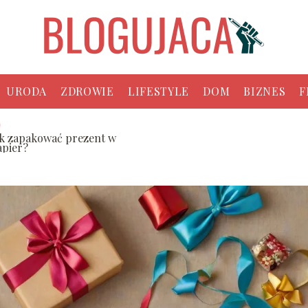
URODA
ZDROWIE
LIFESTYLE
DOM
BIZNES
F
ak zapakować prezent w
apier?