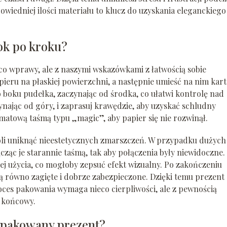
edniej ilości materiału to klucz do uzyskania eleganckiego 
ok po kroku?
o wprawy, ale z naszymi wskazówkami z łatwością sobie
pieru na płaskiej powierzchni, a następnie umieść na nim kar
boku pudełka, zaczynając od środka, co ułatwi kontrolę nad
ynając od góry, i zaprasuj krawędzie, aby uzyskać schludny
atową taśmą typu „magic”, aby papier się nie rozwinął.
oli uniknąć nieestetycznych zmarszczeń. W przypadku dużych
ząc je starannie taśmą, tak aby połączenia były niewidoczne.
ej użycia, co mogłoby zepsuć efekt wizualny. Po zakończeniu
są równo zagięte i dobrze zabezpieczone. Dzięki temu prezent
roces pakowania wymaga nieco cierpliwości, ale z pewnością
t końcowy.
spakowany prezent?