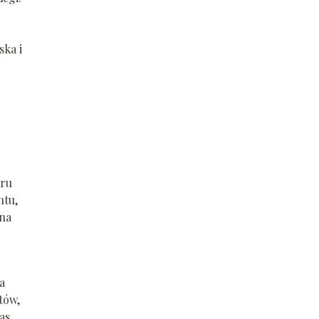
ska i
eru
ntu,
 na
a
tów,
as