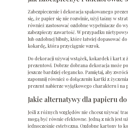
Zabezpieczenie i dekoracja spakowanego prezent
się, że papier się nie rozwinie, użyj taśmy w str
również zastosować ozdobne wypełniacze do wy
zabezpieczy zawartość. W przypadku nietypowych
lub ozdobnej bibuły, które łatwiej dopasować do
kokardę, która przyciągnie wzrok.
Do dekoracji używaj wstążek, kokardek i kart z
prezentowi. Dobrze dobrana dekoracja może podk
jeszcze bardziej elegancko. Pamiętaj, aby zwróc
zapomnij również o dołączeniu kartki z życzeni
prezent nabierze wyjątkowego charakteru i na
Jakie alternatywy dla papieru 
Jeśli z różnych względów nie chcesz używać trad
mogą być równie efektowne. Jedną z nich jest uży
jednocześnie estetyczna. Ozdobne kartony to ko