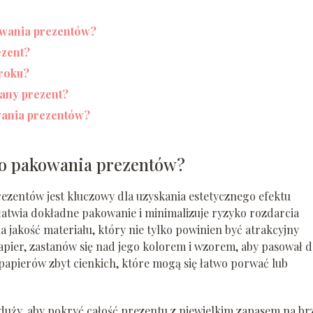
owania prezentów?
ezent?
kroku?
any prezent?
wania prezentów?
do pakowania prezentów?
zentów jest kluczowy dla uzyskania estetycznego efektu
łatwia dokładne pakowanie i minimalizuje ryzyko rozdarcia
jakość materiału, który nie tylko powinien być atrakcyjny
papier, zastanów się nad jego kolorem i wzorem, aby pasował 
papierów zbyt cienkich, które mogą się łatwo porwać lub
 duży, aby pokryć całość prezentu z niewielkim zapasem na br