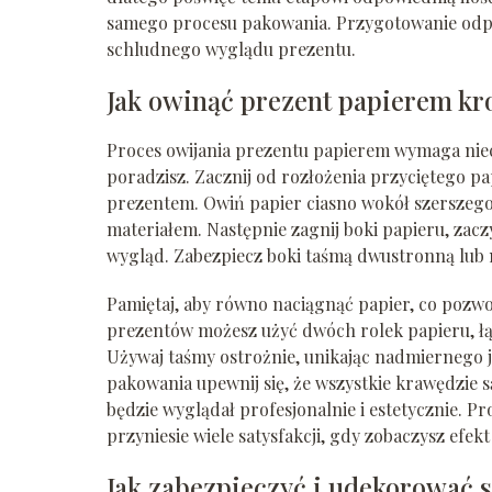
samego procesu pakowania. Przygotowanie odpowi
schludnego wyglądu prezentu.
Jak owinąć prezent papierem kr
Proces owijania prezentu papierem wymaga niec
poradzisz. Zacznij od rozłożenia przyciętego pa
prezentem. Owiń papier ciasno wokół szerszego 
materiałem. Następnie zagnij boki papieru, zacz
wygląd. Zabezpiecz boki taśmą dwustronną lub m
Pamiętaj, aby równo naciągnąć papier, co pozw
prezentów możesz użyć dwóch rolek papieru, łąc
Używaj taśmy ostrożnie, unikając nadmiernego j
pakowania upewnij się, że wszystkie krawędzie 
będzie wyglądał profesjonalnie i estetycznie. P
przyniesie wiele satysfakcji, gdy zobaczysz efek
Jak zabezpieczyć i udekorować 