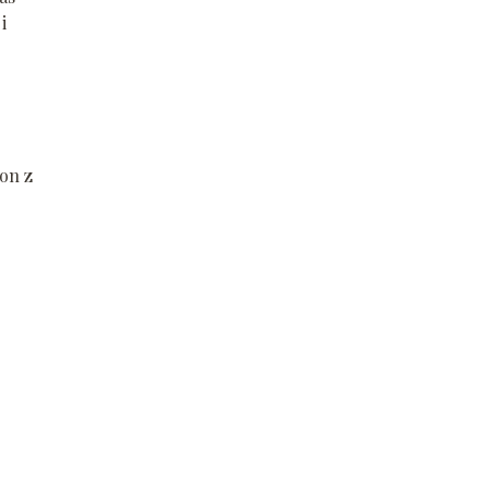
i
ton z