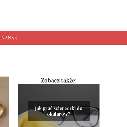
INANSE
Zobacz także:
Jak prać ściereczki do
okularów?