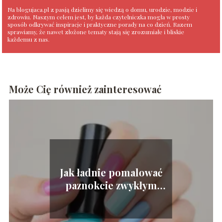
Na blogujaca.pl z pasją dzielimy się wiedzą o domu, urodzie, modzie i
zdrowiu. Naszym celem jest, by każda czytelniczka mogła w prosty
sposób odkrywać inspiracje i praktyczne porady na co dzień. Razem
sprawiamy, że nawet złożone tematy stają się zrozumiałe i bliskie
każdemu z nas.
Może Cię również zainteresować
Jak ładnie pomalować
paznokcie zwykłym
lakierem?