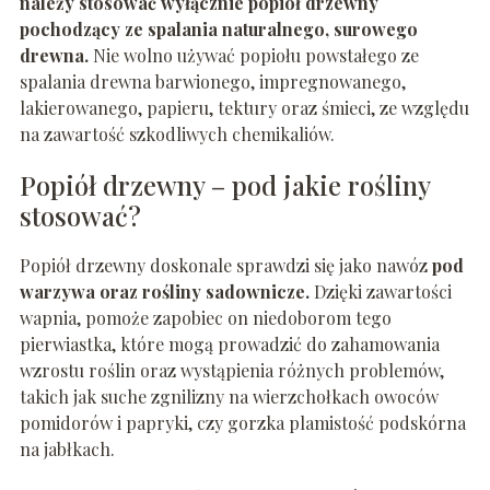
należy stosować wyłącznie popiół drzewny
pochodzący ze spalania naturalnego, surowego
drewna.
Nie wolno używać popiołu powstałego ze
spalania drewna barwionego, impregnowanego,
lakierowanego, papieru, tektury oraz śmieci, ze względu
na zawartość szkodliwych chemikaliów.
Popiół drzewny – pod jakie rośliny
stosować?
Popiół drzewny doskonale sprawdzi się jako nawóz
pod
warzywa oraz rośliny sadownicze.
Dzięki zawartości
wapnia, pomoże zapobiec on niedoborom tego
pierwiastka, które mogą prowadzić do zahamowania
wzrostu roślin oraz wystąpienia różnych problemów,
takich jak suche zgnilizny na wierzchołkach owoców
pomidorów i papryki, czy gorzka plamistość podskórna
na jabłkach.