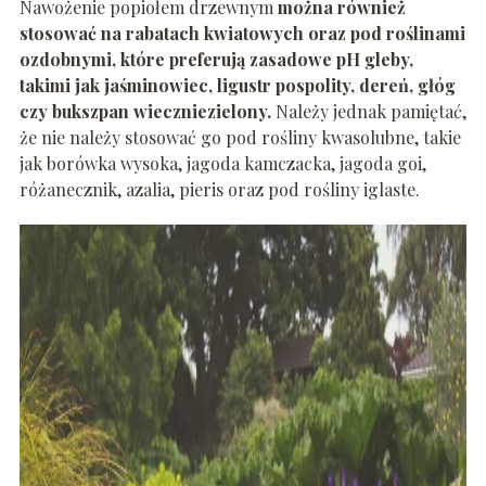
Nawożenie popiołem drzewnym
można również
stosować na rabatach kwiatowych oraz pod roślinami
ozdobnymi, które preferują zasadowe pH gleby,
takimi jak jaśminowiec, ligustr pospolity, dereń, głóg
czy bukszpan wieczniezielony.
Należy jednak pamiętać,
że nie należy stosować go pod rośliny kwasolubne, takie
jak borówka wysoka, jagoda kamczacka, jagoda goi,
różanecznik, azalia, pieris oraz pod rośliny iglaste.